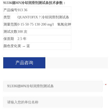
91336
德MN冷却润滑剂测试条技术参数：
产品编号
913 36
类型
QUANTOFIX ?
冷却润滑剂测试条
测量范围
0
·15·50·75·130·200 mg/l 氢氧化钾
测试次数
100
次
保质期
2.5
年
颜色变化
黄 → 蓝
产品咨询