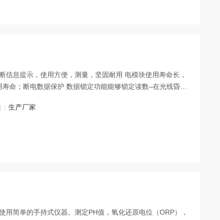
点 自诊断信息提示，使用方便，测量，坚固耐用 电模块使用寿命长，
用寿命；断电数据保护 数据锁定功能能够锁定读数–在光线昏暗
，可以漂浮于水面，方便取回
质：
生产厂家
精巧，使用简单的手持式仪器。测定PH值，氧化还原电位（ORP），