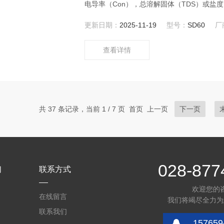
电导率（Con），总溶解固体（TDS）或盐度
适用于现场快速测定，环保检测，工业现场和
更新日期：
2025-11-19
型号：
SD60
厂
量操作简单，多项信息快速读取（测试结果
查看详情
共 37 条记录，当前 1 / 7 页 首页 上一页
下一页
028-877
们
联系方式
欢迎您的
在线留言
我们将竭尽全力为
联系我们
157659