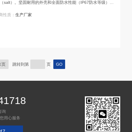
（salt）。坚固耐用的外壳和全面防水性能（IP67防水等级），
泳池&SPA水质快速检测。直观滚动显示功能和背光显示屏，测
商性质：
生产厂家
、温度、日期、时间和其他详细信息）。
末页
跳转到第
页
41718
咨询
您用心服务
47