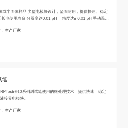
于固体或半固体样品 尖型电模块设计，坚固耐用，提供快速、稳定
用寿命 分辨率达0.01 pH ，精度达± 0.01 pH 手动温度
、NIST缓冲液，多达3点校正，快速、简单、准确 一组电池可使
质：
生产厂家
67防水等级
试笔
介 ORPTestr®10系列测试笔使用的微处理技术，提供快速，稳定，
双液接界电模块。
质：
生产厂家