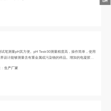
系列pH测试笔测量pH其方便。pH Testr30测量精度高，操作简单，使用
接界设计能够测量含有重金属或污染物的样品。增加的电凝胶量
质：
生产厂家