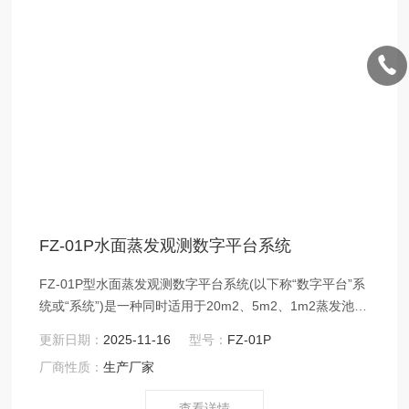
FZ-01P水面蒸发观测数字平台系统
FZ-01P型水面蒸发观测数字平台系统(以下称“数字平台”系
统或“系统”)是一种同时适用于20m2、5m2、1m2蒸发池，
用作水面蒸发自动观测的成套系统设备，包括：FFZ-01型
更新日期：
2025-11-16
型号：
FZ-01P
数字水面蒸发计、JFZ-01型数字雨量计、数控溢流井、数
厂商性质：
生产厂家
控补水箱、采集控制箱、配套电路水路设施、上位机系统
等。
查看详情