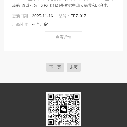
动站,原型号为：ZFZ-01型)是依据中华人民共和水利电力
部《水面蒸发观测规范》SD265-88和中气象局2003年版
更新日期：
2025-11-16
型号：
FFZ-01Z
《地面气象观测规范》相关要求制造，用于自动观测水面
厂商性质：
生产厂家
蒸发、降水过程。
查看详情
下一页
末页