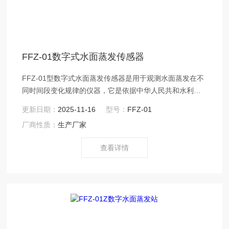
FFZ-01数字式水面蒸发传感器
FFZ-01型数字式水面蒸发传感器是用于观测水面蒸发在不
同时间段变化规律的仪器，它是依据中华人民共和水利电
力部标准《水面蒸发观测规范》SD265-88要求制造，可直
更新日期：
2025-11-16
型号：
FFZ-01
接与Φ618mm的蒸发桶或与20m2标准蒸发池配套使用，用
厂商性质：
生产厂家
以监测水面蒸发量的测量仪器。
查看详情