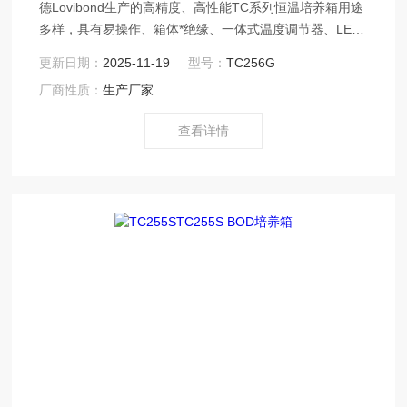
德Lovibond生产的高精度、高性能TC系列恒温培养箱用途
多样，具有易操作、箱体*绝缘、一体式温度调节器、LED
数字温度显示等特点。 温控调节器是恒温培养箱的关键部
更新日期：
2025-11-19
型号：
TC256G
分，培养箱温度控制范围为 2℃至40℃，Z小温度调控为
厂商性质：
生产厂家
0.1℃。通过上下键即可轻松设定控制温度值，在显示屏上
将显示当前控制温度值，可以依据不同测量要求，设定不
查看详情
同温度恒定标准