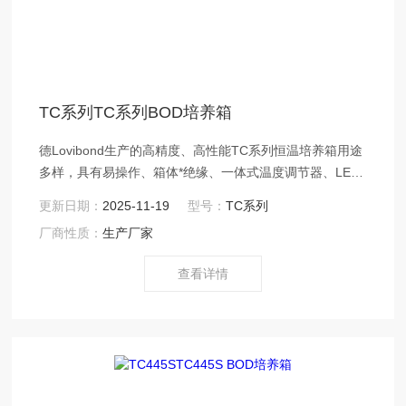
TC系列TC系列BOD培养箱
德Lovibond生产的高精度、高性能TC系列恒温培养箱用途
多样，具有易操作、箱体*绝缘、一体式温度调节器、LED
数字温度显示等特点。 温控调节器是恒温培养箱的关键部
更新日期：
2025-11-19
型号：
TC系列
分，培养箱温度控制范围为 2℃至40℃，Z小温度调控为
厂商性质：
生产厂家
0.1℃。通过上下键即可轻松设定控制温度值，在显示屏上
将显示当前控制温度值，可以依据不同测量要求，设定不
查看详情
同温度恒定标准