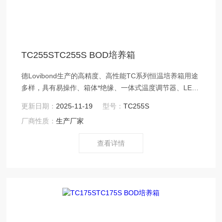
TC255STC255S BOD培养箱
德Lovibond生产的高精度、高性能TC系列恒温培养箱用途
多样，具有易操作、箱体*绝缘、一体式温度调节器、LED
数字温度显示等特点。 温控调节器是恒温培养箱的关键部
更新日期：
2025-11-19
型号：
TC255S
分，培养箱温度控制范围为 2℃至40℃，Z小温度调控为
厂商性质：
生产厂家
0.1℃。通过上下键即可轻松设定控制温度值，在显示屏上
将显示当前控制温度值，可以依据不同测量要求，设定不
查看详情
同温度恒定标准