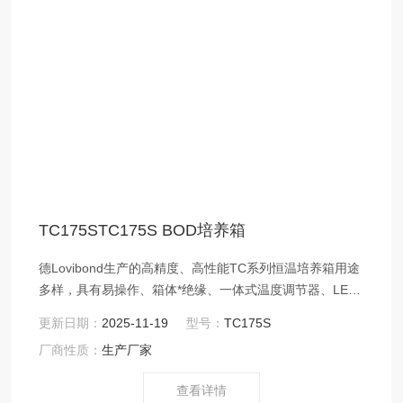
TC175STC175S BOD培养箱
德Lovibond生产的高精度、高性能TC系列恒温培养箱用途
多样，具有易操作、箱体*绝缘、一体式温度调节器、LED
数字温度显示等特点。 温控调节器是恒温培养箱的关键部
更新日期：
2025-11-19
型号：
TC175S
分，培养箱温度控制范围为 2℃至40℃，Z小温度调控为
厂商性质：
生产厂家
0.1℃。通过上下键即可轻松设定控制温度值，在显示屏上
将显示当前控制温度值，可以依据不同测量要求，设定不
查看详情
同温度恒定标准