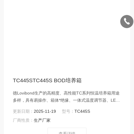
TC445STC445S BOD培养箱
德Lovibond生产的高精度、高性能TC系列恒温培养箱用途
多样，具有易操作、箱体*绝缘、一体式温度调节器、LED
数字温度显示等特点。 温控调节器是恒温培养箱的关键部
更新日期：
2025-11-19
型号：
TC445S
分，培养箱温度控制范围为 2℃至40℃，Z小温度调控为
厂商性质：
生产厂家
0.1℃。通过上下键即可轻松设定控制温度值，在显示屏上
将显示当前控制温度值，可以依据不同测量要求，设定不
查看详情