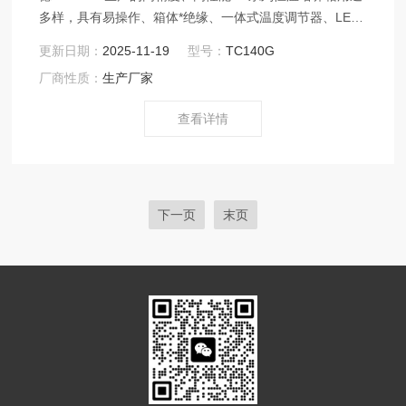
多样，具有易操作、箱体*绝缘、一体式温度调节器、LED
数字温度显示等特点。 温控调节器是恒温培养箱的关键部
更新日期：
2025-11-19
型号：
TC140G
分，培养箱温度控制范围为 2℃至40℃，Z小温度调控为
厂商性质：
生产厂家
0.1℃。通过上下键即可轻松设定控制温度值，在显示屏上
将显示当前控制温度值，可以依据不同测量要求，设定不
查看详情
同温度恒定标准
下一页
末页