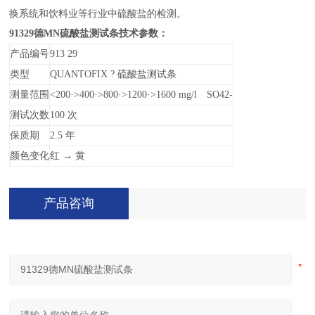
换系统和饮料业等行业中硫酸盐的检测。
91329
德MN硫酸盐测试条技术参数：
产品编号
913 29
类型
QUANTOFIX ?
硫酸盐测试条
测量范围
<200
·>400·>800·>1200·>1600 mg/l SO42-
测试次数
100
次
保质期
2.5
年
颜色变化
红 → 黄
产品咨询