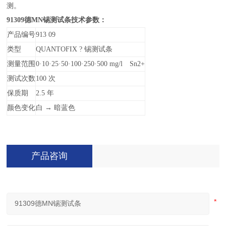
测。
91309
德MN锡测试条技术参数：
产品编号
913 09
类型
QUANTOFIX ?
锡测试条
测量范围
0
·10·25·50·100·250·500 mg/l Sn2+
测试次数
100
次
保质期
2.5
年
颜色变化
白 → 暗蓝色
产品咨询