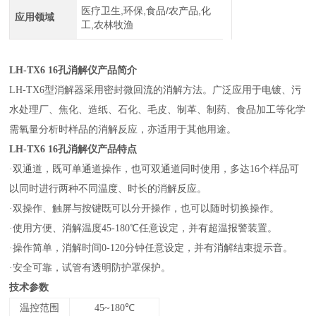
医疗卫生,环保,食品/农产品,化
应用领域
工,农林牧渔
LH-TX6
16
孔消解仪产品简介
LH-TX6
型消解器采用密封微回流的消解方法
。
广泛应用于电镀、污
水处理厂、焦化、造纸、石化、毛皮、制革、制药、食品加工等化学
需氧量分析时样品的消解反应，亦适用于其他用途。
LH-TX6
16
孔消解仪产品
特点
·双通道，既可单通道操作，也可双通道同时使用，多达16个样品可
以同时进行两种不同温度、时长的消解反应。
·双操作、触屏与按键既可以分开操作，也可以随时切换操作。
·使用方便、消解温度45-180℃任意设定，并有超温报警装置。
·操作简单，消解时间0-120分钟任意设定，并有消解结束提示音。
·安全可靠，试管有透明防护罩保护。
技术参数
温控范围
45~180
℃