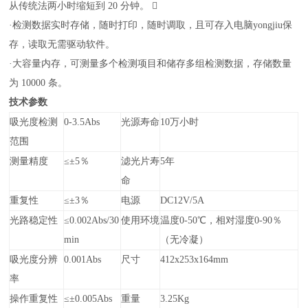
从传统法两小时缩短到 20 分钟。 
·检测数据实时存储，随时打印，随时调取，且可存入电脑yongjiu保
存，读取无需驱动软件。
·大容量内存，可测量多个检测项目和储存多组检测数据，存储数量
为 10000 条。
技术参数
吸光度检测
0-3.5Abs
光源寿命
10万小时
范围
测量精度
≤±5％
滤光片寿
5年
命
重复性
≤±3％
电源
DC12V/5A
光路稳定性
≤0.002Abs/30
使用环境
温度0-50℃，相对湿度0-90％
min
（无冷凝）
吸光度分辨
0.001Abs
尺寸
412x253x164mm
率
操作重复性
≤±0.005Abs
重量
3.25Kg