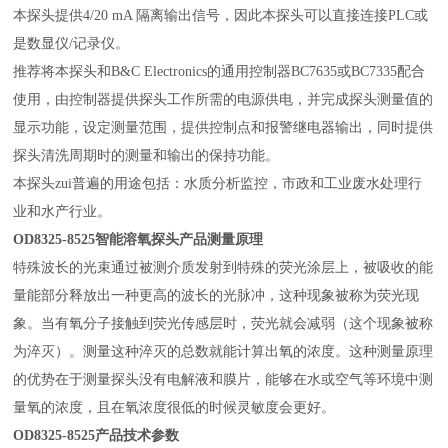
本探头提供4/20 mA 隔离输出信号，因此本探头可以直接连接PLC或
是数显仪/记录仪。
推荐将本探头和B&C Electronics的通用控制器BC7635或BC7335配合
使用，由控制器提供探头工作所需的电源供电，并完成探头测量值的
显示功能，设定测量范围，提供控制点和报警继电器输出，同时提供
探头清洗周期时的测量和输出的保持功能。
本探头zui普遍的用途包括：水质分析监控，市政和工业废水处理行
业和水产行业。
OD8325-8525
智能溶氧探头
产品测量原理
特殊波长的光束通过被测介质发射到特殊的荧光涂层上，被吸收的能
量能部分释放出一种更高的波长的光脉冲，这种现象被称为荧光现
象。当有氧分子接触到荧光传感层时，荧光就会减弱（这个现象被称
为淬灭）。测量这种淬灭的总数就能计算出氧的浓度。这种测量原理
的优势在于测量探头没有电解液和膜片，能够在水或空气等环境中测
量氧的浓度，且在氧浓度很低的时候灵敏度会更好。
OD8325-8525
产品技术参数