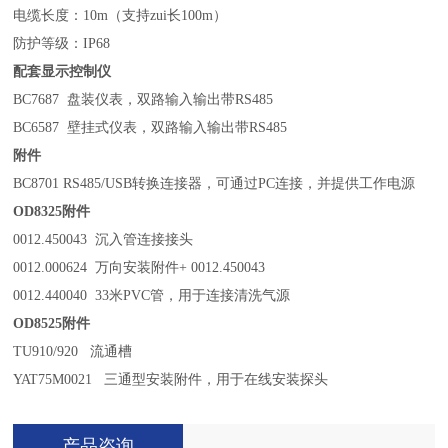
电缆长度：10m（支持zui长100m）
防护等级：IP68
配套显示控制仪
BC7687
盘装仪表，双路输入输出带RS485
BC6587
壁挂式仪表，双路输入输出带RS485
附件
BC8701 RS485/USB
转换连接器，可通过PC连接，并提供工作电源
OD8325
附件
0012.450043
沉入管连接接头
0012.000624
万向安装附件+ 0012.450043
0012.440040 33
米PVC管，用于连接清洗气源
OD8525
附件
TU910/920
流通槽
YAT75M0021
三通型安装附件，用于在线安装探头
产品咨询