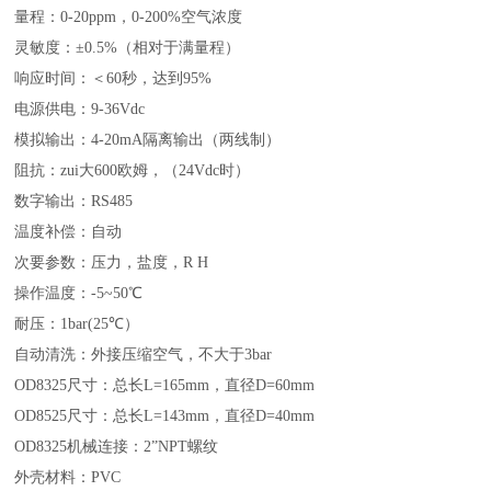
量程：0-20ppm，0-200%空气浓度
灵敏度：±0.5%（相对于满量程）
响应时间：＜60秒，达到95%
电源供电：9-36Vdc
模拟输出：4-20mA隔离输出（两线制）
阻抗：zui大600欧姆，（24Vdc时）
数字输出：RS485
温度补偿：自动
次要参数：压力，盐度，R H
操作温度：-5~50℃
耐压：1bar(25℃）
自动清洗：外接压缩空气，不大于3bar
OD8325
尺寸：总长L=165mm，直径D=60mm
OD8525
尺寸：总长L=143mm，直径D=40mm
OD8325
机械连接：2”NPT螺纹
外壳材料：PVC