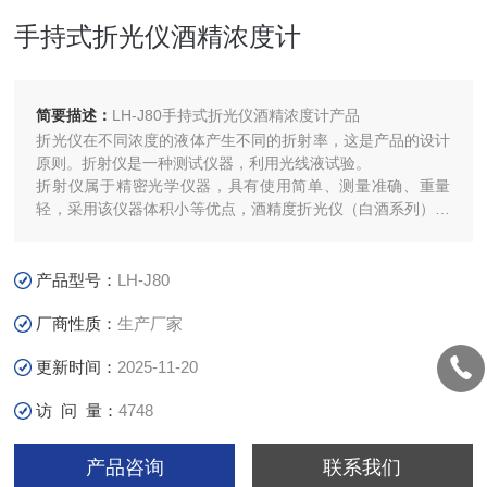
手持式折光仪酒精浓度计
简要描述：
LH-J80手持式折光仪酒精浓度计产品
折光仪在不同浓度的液体产生不同的折射率，这是产品的设计
原则。折射仪是一种测试仪器，利用光线液试验。
折射仪属于精密光学仪器，具有使用简单、测量准确、重量
轻，采用该仪器体积小等优点，酒精度折光仪（白酒系列）是
专门检测乙二醇在水溶液里的浓度Z直观的仪器，可快速测定
含酒精（乙醇）溶液百分比浓度的高精度测量仪器。读数值
W/W-V/V是单位重量比浓度值。
产品型号：
LH-J80
厂商性质：
生产厂家
更新时间：
2025-11-20
访 问 量：
4748
产品咨询
联系我们