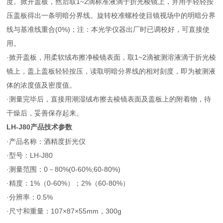
度。掀开盖板，然后取1~2滴标准液滴于折光棱镜上，并用手轻轻按
压盖板得出一条明暗分界线。旋转校准螺栓使目镜视场中的明暗分界
线与基准线重合(0%)；注：本光学仪器出厂时已调校好，可直接使
用。
·
掀开盖板，用柔软绒布擦净棱镜表面，取1~2滴被测溶液滴于折光棱
镜上，盖上盖板轻轻按压，读取明暗分界线的相对刻度，即为被测液
体的浓度值及密度值。
·
测量完毕后，直接用潮湿绒布擦去棱镜表面及盖板上的附着物，待
干燥后，妥善保存起来。
LH-J80
产品技术参数
·
产品名称：酒精度折光仪
·
型号：LH-J80
·
测量范围：0－80%(0-60%;60-80%)
·
精度：1%（0-60%）；2%（60-80%）
·
分辨率：0.5%
·
尺寸和重量：107×87×55mm，300g