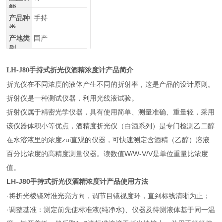
能
产品种
手持
类
产地类
国产
别
LH-J80
手持式折光仪酒精浓度计
产品简介
折光仪在不同浓度的液体产生不同的折射率，这是产品的设计原则。
折射仪是一种测试仪器，利用光线液试验。
折射仪属于精密光学仪器，具有使用简单、测量准确、重量轻，采用
该仪器体积小等优点，酒精度折光仪（白酒系列）是专门检测乙二醇
在水溶液里的浓度zui直观的仪器，可快速测定含酒精（乙醇）溶液
百分比浓度的高精度测量仪器。读数值W/W-V/V是单位重量比浓度
值。
LH-J80
手持式折光仪酒精浓度计
产品使用方法
·
将折光棱镜对准光亮方向，调节目镜视度环，直到标线清晰为止；
·
调整基准：测定前先使标准液(纯净水)、仪器及待测液体基于同一温