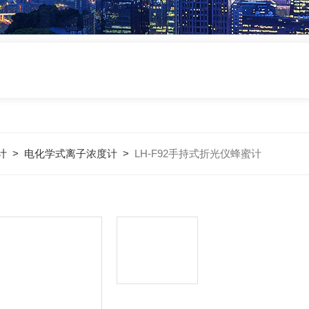
计
>
电化学式离子浓度计
>
LH-F92手持式折光仪蜂蜜计