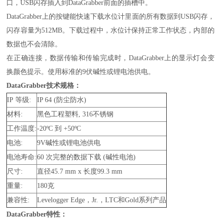
口，USB闪存插入到DataGrabber前面的插槽中。
DataGrabber上的按键能快速下载水位计里面的所有数据到USB闪存，
闪存容量为512MB。下载过程中，水位计保持正常工作状态，内部的
数据也不会清除。
在正确连接，数据传输和传输完成时，DataGrabber上的显示灯会变
换颜色提示。使用标准的9伏碱性或锂电池供电。
DataGrabber技术规格：
IP 等级:
IP 64 (防尘防水)
材料:
黑色工程塑料, 316不锈钢
工作温度:
-20ºC 到 +50ºC
电池:
9V碱性或锂电池供电
电池寿命:
60 次完整的数据下载 (碱性电池)
尺寸:
直径45.7 mm x 长度99.3 mm
重量:
180克
兼容性:
Levelogger Edge，Jr.，LTC和Gold系列产品
DataGrabber特性：