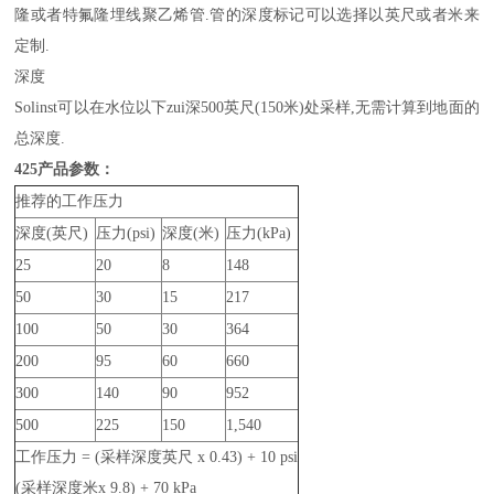
隆或者特氟隆埋线聚乙烯管.管的深度标记可以选择以英尺或者米来
定制.
深度
Solinst可以在水位以下zui深500英尺(150米)处采样,无需计算到地面的
总深度.
425
产品参数：
推荐的工作压力
深度(英尺)
压力(psi)
深度(米)
压力(kPa)
25
20
8
148
50
30
15
217
100
50
30
364
200
95
60
660
300
140
90
952
500
225
150
1,540
工作压力 = (采样深度英尺 x 0.43) + 10 psi
(采样深度米x 9.8) + 70 kPa