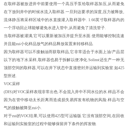
在取样器被放进井中前要使用一个高压手泵给取样器加压,从而避免
在下放到井中的时候水流入取样器.一旦到达要求的深度,压力被释放,
流体静压将采样区域中的水直接灌入取样器中. 1.66英寸取样器内的
一个浮动回止球能够避免水进入管中,从而避免了清洗管子.
当取样器被灌满,它可以重新被加压并提升至水面.使用能够控制流速
并且能zui小化样品放气的样品释放装置来转移样品.
因为取样器可以不接触油而获取样品,它非常适合于水面上油/产品层
以下的地下水采样,取样器也易于拆解以便净化.Solinst还生产一种无
顶部空间的取样器,可以在井下状态中直接密封并运输到实验室.如425
型所述.
VOC采样
(DIS)对VOC采样表现非常出色.不会混入井中不同水位的水.样品不会
因为在管中移动太长距离而造成损失易挥发有机物的风险.样品与空
气的接触被降至zui小.
对于zui的VOC结果,可以使用425型可运输版.它没有顶部空间,在回收
和运输到实验室的过程中能够保留井下条件的挥发物.