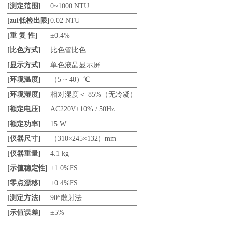
[测定范围]
0~1000 NTU
[zui低检出限]
0.02 NTU
[重 复 性]
±0.4%
[比色方式]
比色管比色
[显示方式]
单色液晶显示屏
[环境温度]
（5 ~ 40）℃
[环境湿度]
相对湿度＜ 85%（无冷凝）
[额定电压]
AC220V±10% / 50Hz
[额定功率]
15 W
[仪器尺寸]
（310×245×132）mm
[仪器重量]
4.1 kg
[示值稳定性]
±1.0%FS
[零点漂移]
±0.4%FS
[测定方法]
90°散射法
[示值误差]
±5%