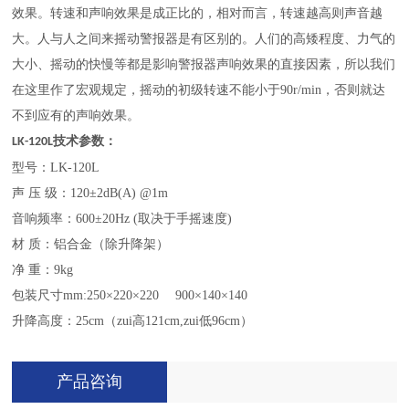
效果。转速和声响效果是成正比的，相对而言，转速越高则声音越
大。人与人之间来摇动警报器是有区别的。人们的高矮程度、力气的
大小、摇动的快慢等都是影响警报器声响效果的直接因素，所以我们
在这里作了宏观规定，摇动的初级转速不能小于90r/min，否则就达
不到应有的声响效果。
技术参数：
LK-120L
型号：LK-120L
声 压 级：120±2dB(A) @1m
音响频率：600±20Hz (取决于手摇速度)
材 质：铝合金（除升降架）
净 重：9kg
包装尺寸mm:250×220×220 900×140×140
升降高度：25cm（zui高121cm,zui低96cm）
产品咨询