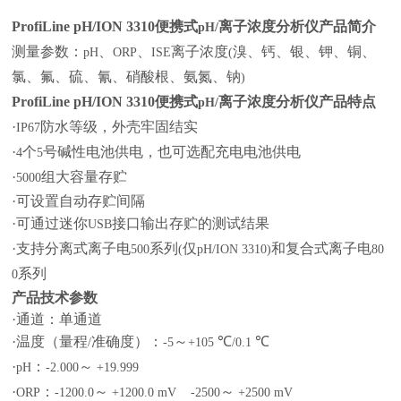
ProfiLine pH/ION 3310
便携式
离子浓度分析仪产品简介
pH/
测量参数：
、
、
离子浓度
溴、钙、银、钾、铜、
pH
ORP
ISE
(
氯、氟、硫、氰、硝酸根、氨氮、钠
)
ProfiLine pH/ION 3310
便携式
离子浓度分析仪产品特点
pH/
·
防水等级，外壳牢固结实
IP67
·
个
号碱性电池供电，也可选配充电电池供电
4
5
·
组大容量存贮
5000
·可设置自动存贮间隔
·可通过迷你
接口输出存贮的测试结果
USB
·支持分离式离子电
系列
仅
和复合式离子电
500
(
pH/ION 3310)
80
系列
0
产品技术参数
·通道：单通道
·温度（量程
准确度）：
～
℃
℃
/
-5
+105
/0.1
·
：
～
pH
-2.000
+19.999
·
：
～
～
ORP
-1200.0
+1200.0 mV -2500
+2500 mV