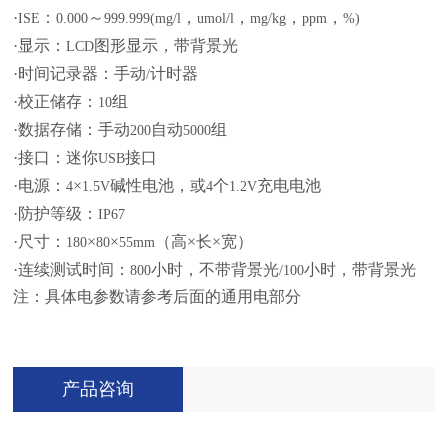
·
：
～
，
，
，
，
ISE
0.000
999.999(mg/l
umol/l
mg/kg
ppm
%)
·显示：
图形显示，带背景光
LCD
·时间记录器：手动
计时器
/
·校正储存：
组
10
·数据存储：手动
自动
组
200
5000
·接口：迷你
接口
USB
·电源：
×
碱性电池，或
个
充电电池
4
1.5V
4
1.2V
·防护等级：
IP67
·尺寸：
×
×
（高×长×宽）
180
80
55mm
·连续测试时间：
小时，不带背景光
小时，带背景光
800
/100
注：具体电参数请参考后面的通用电部分
产品咨询