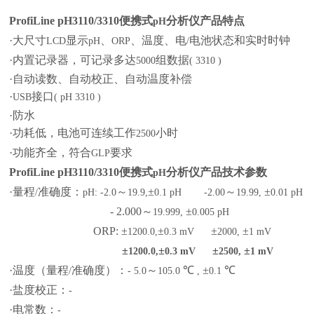
ProfiLine pH3110/3310
便携式
分析仪产品特点
pH
·大尺寸
显示
、
、温度、电
电池状态和实时时钟
LCD
pH
ORP
/
·内置记录器，可记录多达
组数据
5000
( 3310 )
·自动读数、自动校正、自动温度补偿
·
接口
USB
( pH 3310 )
·防水
·功耗低，电池可连续工作
小时
2500
·功能齐全，符合
要求
GLP
ProfiLine pH3110/3310
便携式
分析仪产品技术参数
pH
·量程
准确度：
～
±
～
±
/
pH: -2.0
19.9,
0.1 pH -2.00
19.99,
0.01 pH
- 2.000
～
±
19.999,
0.005 pH
ORP:
±
±
±
±
1200.0,
0.3 mV
2000,
1 mV
±
±
±
±
1200.0,
0.3 mV
2500,
1 mV
·温度（量程
准确度）：
～
℃
±
℃
/
- 5.0
105.0
,
0.1
·盐度校正：
-
·电常数：
-