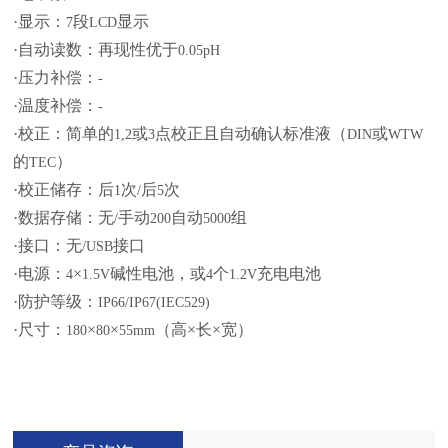
·显示：
段
显示
7
LCD
·自动读数：再现性优于
0.05pH
·压力补偿：
-
·温度补偿：
-
·校正：简单的
或
点校正且自动确认标准液（
或
1,2
3
DIN
WTW
的
）
TEC
·校正储存：后
次
后
次
1
/
5
·数据存储：无
手动
自动
组
/
200
5000
·接口：无
接口
/USB
·电源：
×
碱性电池，或
个
充电电池
4
1.5V
4
1.2V
·防护等级：
IP66/IP67(IEC529)
·尺寸：
×
×
（高×长×宽）
180
80
55mm