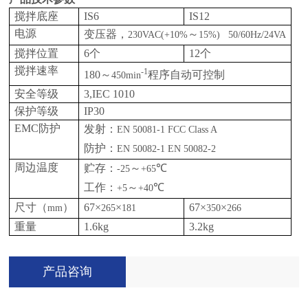
搅拌底座
IS6
IS12
电源
变压器，
～
230VAC(+10%
15%) 50/60Hz/24VA
搅拌位置
6
个
12
个
搅拌速率
-1
180
～
程序自动可控制
450min
安全等级
3,IEC 1010
保护等级
IP30
EMC
防护
发射：
EN 50081-1 FCC Class A
防护：
EN 50082-1 EN 50082-2
周边温度
贮存：
～
℃
-25
+65
工作：
～
℃
+5
+40
尺寸（
）
67
×
×
67
×
×
mm
265
181
350
266
重量
1.6kg
3.2kg
产品咨询