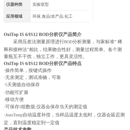
仪器种类
实验室型
应用领域
环保,食品/农产品,化工
OxiTop IS 6/IS12 BOD
分析仪产品简介
采用压差法测量原理进行
分析测量，与家标准“ 稀
BOD
释和接种法"相比，结果吻合性好，测量过程简单。各个测
量瓶互不干扰，独立工作，更具灵活性。
OxiTop IS 6/IS12 BOD
分析仪产品特点
·操作简单，按键式操作
·无汞测定，测试准确，可靠
·
天测值自动保存
5
·功能可扩展
·移动方便
·可保存
组数据
仪器会保存当天的测定值
5
,
·
自动温度补偿，当样品温度太低时，仪器会延迟测
AutoTemp
定，直到温度稳定到一定值
产品技术参数