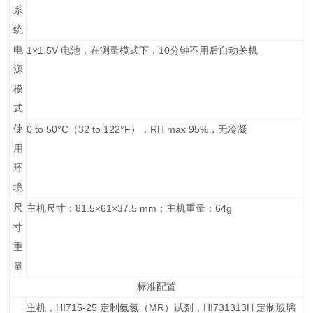
系
统
电
1×1.5V
10
电池，在测量模式下，
分钟不用后自动关机
源
模
式
使
0 to 50°C
32 to 122°F
RH max 95%
（
），
，无冷凝
用
环
境
尺
81.5×61×37.5 mm
64g
主机尺寸：
；主机重量：
寸
重
量
标准配置
HI715-25
MR
HI731313H
主机，
定制氨氮（
）试剂，
定制玻璃