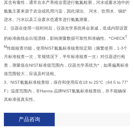
其含有毒性，通常在水产养殖业需进行氨氮检测，河水或蓄水池中的
氨氮主要来源于农业或民用污染，因此湖泊、
河水、饮用水、锅炉
进水、污水以及工业废水也通常进行氨氮测量。
2
、
仪器在使用一段时间后，仪器光学系统将会衰减，造成内部设置
T
CHECK
的标准曲线会出现漂移，影响测量数据可靠性和准确性。*
M
NIST
1-3
性能核查功能，使用
氨氮标准核查组定期（频繁使用，
个
月标准核查一次，常规情况下，半年标准核查一次）对仪器进行检
NIST
查，测量值在
标准值范围内，仪器光学系统为*，如果偏离标准
值范围较大，应该及时送检。
3
NIST
18 to 25°C
64.5 to 77°
、
氨氮标准核查组，保存和使用应在
（
F
Hanna
NIST
）温度范围内，非
品牌
氨氮标准核查组，并不能确保
其标准值真实性。
产品咨询