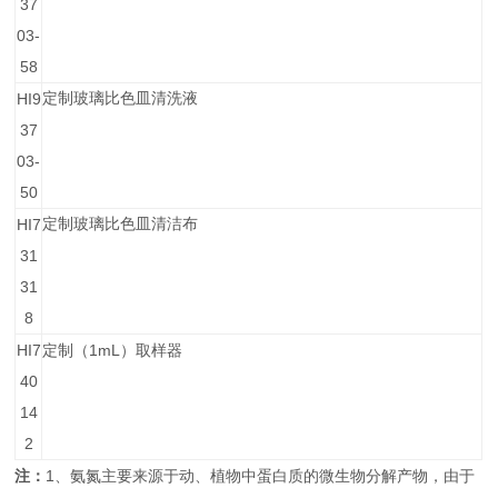
37
03-
58
HI9
定制玻璃比色皿清洗液
37
03-
50
HI7
定制玻璃比色皿清洁布
31
31
8
HI7
1mL
定制（
）取样器
40
14
2
1
注：
、氨氮主要来源于动、植物中蛋白质的微生物分解产物，由于