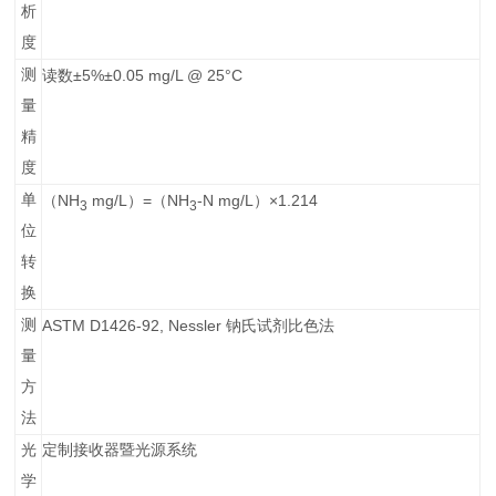
析
度
测
±5%±0.05 mg/L @ 25°C
读数
量
精
度
单
NH
mg/L
=
NH
-N mg/L
×1.214
（
）
（
）
3
3
位
转
换
测
ASTM D1426-92, Nessler
钠氏试剂比色法
量
方
法
光
定制接收器暨光源系统
学