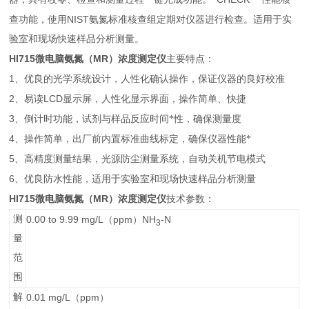
NIST
查功能，使用
氨氮标准核查组定期对仪器进行检查。适用于实
验室和现场快速样品分析测量。
HI715
MR
微电脑氨氮（
）浓度测定仪
主要特点：
1
、优良的光学系统设计，人性化确认操作，保证仪器的良好校准
2
LCD
、易读
显示屏，人性化显示界面，操作简单、快捷
3
、倒计时功能，试剂与样品反应时间*性，确保测量度
4
、操作简单，出厂前内置标准曲线标定，确保仪器性能*
5
、高精度测量结果，光源防尘测量系统，自动关机节电模式
6
、优良防水性能，适用于实验室和现场快速样品分析测量
HI715
MR
微电脑氨氮（
）浓度测定仪
技术参数：
测
0.00 to 9.99 mg/L
ppm
NH
-N
（
）
3
量
范
围
解
0.01 mg/L
ppm
（
）