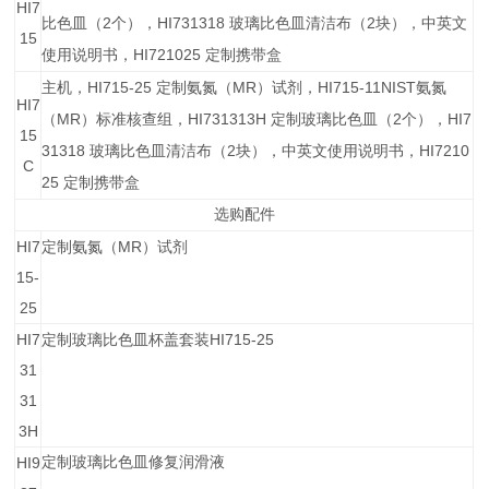
HI7
2
HI731318
2
比色皿（
个），
玻璃比色皿清洁布（
块），中英文
15
HI721025
使用说明书，
定制携带盒
HI715-25
MR
HI715-11
NIST
主机，
定制氨氮（
）试剂，
氨氮
HI7
MR
HI731313H
2
HI7
（
）标准核查组，
定制玻璃比色皿（
个），
15
31318
2
HI7210
玻璃比色皿清洁布（
块），中英文使用说明书，
C
25
定制携带盒
选购配件
HI7
MR
定制氨氮（
）试剂
15-
25
HI7
HI715-25
定制玻璃比色皿杯盖套装
31
31
3H
HI9
定制玻璃比色皿修复润滑液