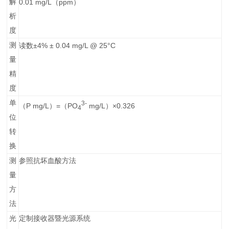
解
0.01 mg/L
ppm
（
）
析
度
测
±4% ± 0.04 mg/L @ 25°C
读数
量
精
度
单
3-
P mg/L
=
PO
mg/L
×0.326
（
）
（
）
4
位
转
换
测
参照抗坏血酸方法
量
方
法
光
定制接收器暨光源系统