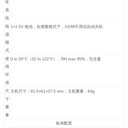
学
系
统
电
1×1.5V
2
电池，在测量模式下，
分钟不用后自动关机
源
模
式
使
0 to 50°C
32 to 122°F
RH max 95%
（
），
，无冷凝
用
环
境
尺
81.5×61×37.5 mm
64g
主机尺寸：
；主机重量：
寸
重
量
标准配置