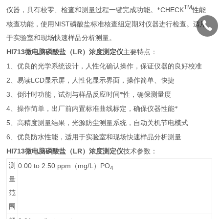
TM
CHECK
仪器，具有校零、检查和测量过程一键完成功能。*
性能
NIST
核查功能，使用
磷酸盐标准核查组定期对仪器进行检查。适用
于实验室和现场快速样品分析测量。
HI713
LR
微电脑磷酸盐（
）浓度测定仪
主要特点：
1
、优良的光学系统设计，人性化确认操作，保证仪器的良好校准
2
LCD
、易读
显示屏，人性化显示界面，操作简单、快捷
3
、倒计时功能，试剂与样品反应时间*性，确保测量度
4
、操作简单，出厂前内置标准曲线标定，确保仪器性能*
5
、高精度测量结果，光源防尘测量系统，自动关机节电模式
6
、优良防水性能，适用于实验室和现场快速样品分析测量
HI713
LR
微电脑磷酸盐（
）浓度测定仪
技术参数：
测
0.00 to 2.50 ppm
mg/L
PO
（
）
4
量
范
围