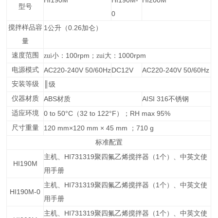
HI190M
HI190M-
HI200M
型号
0
搅拌样品容
1
0.26
公升（
加仑）
量
速度范围
100rpm
1000rpm
zui小：
；zui大：
电源模式
AC220-240V 50/60Hz
DC12V
AC220-240V 50/60Hz
安装等级
║
级
仪器材质
ABS
AISI 316
材质
不锈钢
适应环境
0 to 50°C
32 to 122°F
RH max 95%
（
）；
尺寸重量
120 mm×120 mm × 45 mm
710 g
；
标准配置
HI731319
1
主机、
聚四氟乙烯搅拌器（
个）、中英文使
HI190M
用手册
HI731319
1
主机、
聚四氟乙烯搅拌器（
个）、中英文使
HI190M-0
用手册
HI731319
1
主机、
聚四氟乙烯搅拌器（
个）、中英文使