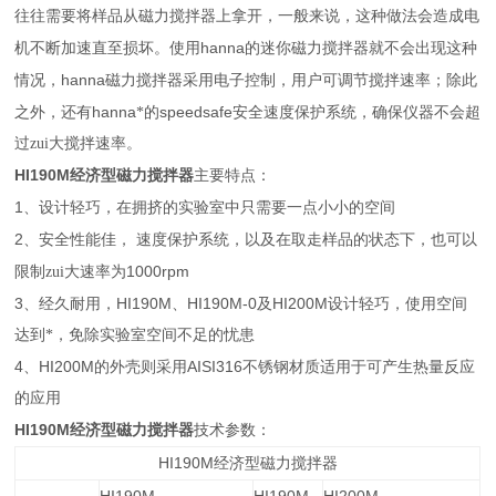
往往需要将样品从磁力搅拌器上拿开，一般来说，这种做法会造成电
hanna
机不断加速直至损坏。使用
的迷你磁力搅拌器就不会出现这种
hanna
情况，
磁力搅拌器采用电子控制，用户可调节搅拌速率；除此
hanna
speedsafe
之外，还有
*的
安全速度保护系统，确保仪器不会超
过zui大搅拌速率。
HI190M
经济型磁力搅拌器
主要特点：
1
、设计轻巧，在拥挤的实验室中只需要一点小小的空间
2
、安全性能佳，
速度保护系统，以及在取走样品的状态下，也可以
1000rpm
限制zui大速率为
3
HI190M
HI190M-0
HI200M
、经久耐用，
、
及
设计轻巧，使用空间
达到*，免除实验室空间不足的忧患
4
HI200M
AISI316
、
的外壳则采用
不锈钢材质适用于可产生热量反应
的应用
HI190M
经济型磁力搅拌器
技术参数：
HI190M
经济型磁力搅拌器