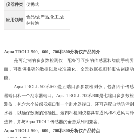
仪器种类
便携式
食品/农产品,化工,农
应用领域
林牧渔
A
qua
TROLL 500、600、700和800分析仪
产品简介
是可定制的多参数检测仪，配备可互换的传感器和智能手机界
面，可提供准确的数据以及校准简化，全景数据视图和报告创建功
能。
A
qua
TROLL 500
和
600
是五端口多参数检测仪，包含四个传感
器端口和一个刮水器端口。
A
qua
TROLL
700和800是七端口多参数检
测仪，包含六个传感器端口和一个刮水器端口。还可选配自动防污刮
水器，以确保数据的准确性。这四种检测仪都具有通风和不通风两种
选择，并与
A
qua
TROLL
传感器的全套系列相兼容。
A
qua
TROLL 500、600、700和800分析仪
产品特点