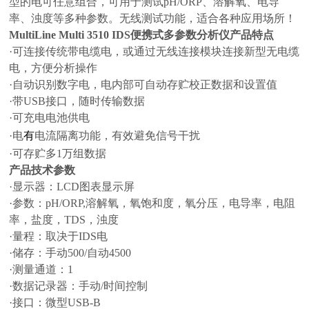
型的电可任意组合，可用于测试pH/ORP、溶解氧、电导
率、浊度等多种参数。无线测试功能，适合各种应用场所！
MultiLine Multi 3510 IDS
便携式
多参数分析仪产品特点
·可连接传统带电缆电，或通过无线连接模块连接新型无电缆
电，方便分析操作
·自动识别数字电，电内部可自动存贮校正数据和设置值
·带USB接口，随时传输数据
·可充电电池供电
·电
有
电流隔离功能，有效避免信号干扰
·可存贮多1万组数据
产品技术参数
·显示器：LCD图表显示屏
·参数：pH/ORP,溶解氧，氧饱和度，氧分压，电导率，电阻
率，盐度，TDS，浊度
·量程：取决于IDS电
·储存：手动500/自动4500
·测量通道：1
·数据记录器：手动/时间控制
·接口：微型USB-B