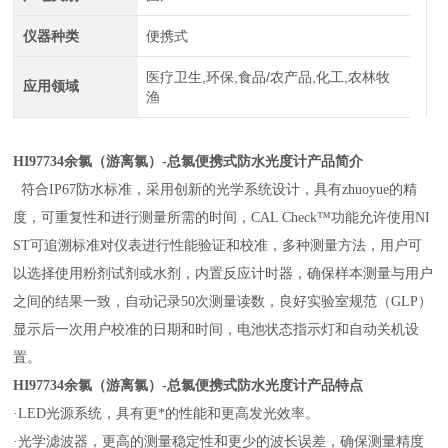
仪器种类
便携式
医疗卫生,环保,食品/农产品,化工,农林牧
应用领域
渔
HI97734余氯（游离氯）-总氯便携式防水光度计产品简介
符合IP67防水标准，采用创新的光学系统设计，具有zhuoyue的精
度，可重复性和进行测量所需的时间，CAL Check™功能允许使用NI
ST可追溯标准对仪表进行性能验证和校准，多种测量方法，用户可
以选择使用粉剂试剂或水剂，内置反应计时器，确保样本测量与用户
之间的结果一致，自动记录50次测量读数，良好实验室规范（GLP）
显示后一次用户校准的日期和时间，电池状态指示灯和自动关机设
置。
HI97734余氯（游离氯）-总氯便携式防水光度计产品特点
·LED光源系统，具有更*的性能和更高发光效率。
·光学滤波器，更高的测量稳定性和更少的波长误差，确保测量精度