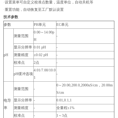
·设置菜单可自定义校准点数量，温度单位，自动关机等
·重置功能，自动恢复至工厂默认设置
技术参数
参数
PH单元
EC单元
0.00～14.00p
测量范围
-
H
显示分辨率
0.01 pH
-
pH
测量精度
±0.02 pH
-
校准点
2点
-
4.01/7.00/10.0
pH缓冲选项
-
1
0～20.00,200.0,2000uS/cm，20.00m
测量范围
-
S/cm
显示分辨率
-
0.01,0.1,1
电导
率
测量精度
-
全量程±1%
校准点
-
1～3点