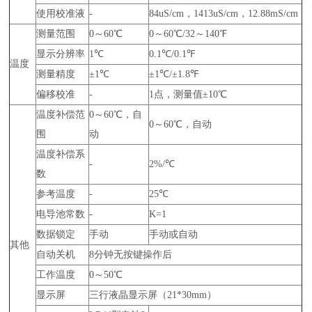
使用校准液
-
84uS/cm，1413uS/cm，12.88mS/cm
测量范围
0～60℃
0～60℃/32～140℉
显示分辨率
1℃
0.1℃/0.1℉
温度
测量精度
±1℃
±1℃/±1.8℉
偏移校准
-
1点，测量值±10℃
温度补偿范
0～60℃，自
0～60℃，自动
围
动
温度补偿系
-
2%/℃
数
参考温度
-
25℃
电导池常数
-
K=1
数据锁定
手动
手动或自动
其他
自动关机
8分钟无按键操作后
工作温度
0～50℃
显示屏
三行液晶显示屏（21*30mm）