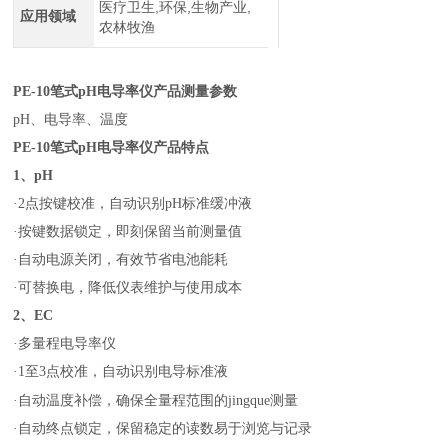
医疗卫生,环保,生物产业,
应用领域
农林牧渔
PE-10
笔式pH电导率仪
产品测量参数
pH、电导率、温度
PE-10
笔式pH电导率仪
产品特点
1、pH
·2点按键校准，自动识别pH标准缓冲液
·按键数据锁定，即刻保留当前测量值
·自动电源关闭，有效节省电池能耗
·可替换电，降低仪表维护与使用成本
2、EC
·多量程电导率仪
·1至3点校准，自动识别电导标准液
测量
·自动温度补偿，确保全量程范围的jingque
·自动终点锁定，保留稳定的读数易于浏览与记录