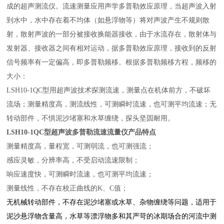
成的超声测流仪。
流速测量应用声学多普勒效应原理，当超声波入射
到水中，水中存在着不均体（如悬浮物等）将对声波产生不规则散
射，散
射声波的一部分被接收换能器接收，由于水流存在，散射体与
发射器、接收器之间有相对运动，据多普勒效应原理，接收到的反射
信号频率有一定偏高，即多普勒频移。根据多普勒频移方程，频移的
大小：
LSH10-1QC
型用超声波技术探测流速，测量点在机体前方，不破坏
流场；测量精度高，测流线性，可测瞬时流速，也可测平均流速；无
转动部件，不惧泥沙堵塞和水草缠绕，探头坚固耐用。
LSH10-1QC
型超声波多普勒流速流量仪产品特点
测量精度高，量程宽，可测弱流，也可测强流；
感应灵敏，分辨率高，不受启动流速限制；
响应速度快，可测瞬时流速，也可测平均流速；
测量线性，不存在校正曲线的K、C值；
无机械转动部件，不存在泥沙堵塞或水草、杂物缠绕等问题，适用于
泥沙悬浮物含量高，水草等漂浮物多和其严苛的冰期场合的河流中测