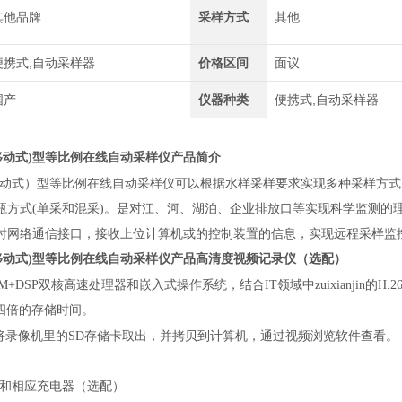
其他品牌
采样方式
其他
便携式,自动采样器
价格区间
面议
国产
仪器种类
便携式,自动采样器
移动式)型等比例在线自动采样仪
产品简介
动式）型等比例在线自动采样仪可以根据水样采样要求实现多种采样方式
瓶方式(单采和混采)。是对江、河、湖泊、企业排放口等实现科学监测的
时网络通信接口，接收上位计算机或的控制装置的信息，实现远程采样监
移动式)型等比例在线自动采样仪
产品
高清度视频记录仪（选配）
M+DSP双核高速处理器和嵌入式操作系统，结合IT领域中zuixianjin的
约四倍的存储时间。
将录像机里的SD存储卡取出，并拷贝到计算机，通过视频浏览软件查看。
池和相应充电器（选配）