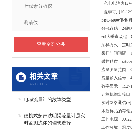
充电电池为12
叶绿素分析仪
夏季可用10-1
SBC-6000
便携(
测油仪
分瓶存储：24瓶X1
zui大垂直吸程：8
查看全部分类
采样方式：定时
采样时间间隔：1
采样精度：≤±5%
流量测量范围：0~9
相关文章
流量输入信号：4~
ARTICLES
数字显示：192
计算机输出接口：标
电磁流量计的故障类型
实时网络通信(可
水质样品的存储温
便携式超声波明渠流量计是实
工作电源：AC220V
时监测流体的理想选择
工作环境：温度0