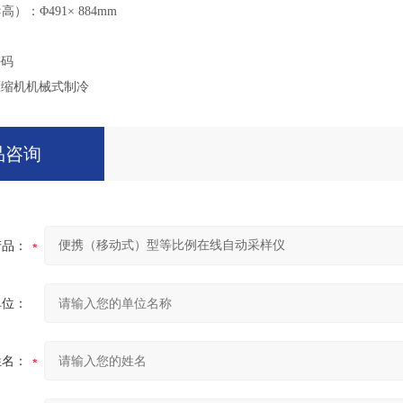
）：Φ491× 884mm
密码
压缩机机械式制冷
品咨询
产品：
单位：
姓名：