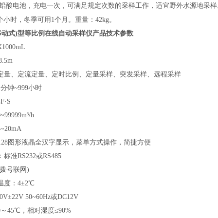
V铅酸电池，充电一次，可满足规定次数的采样工作，适宜野外水源地采样
2个小时，冬季可用1个月。重量：42kg。
移动式)型等比例在线自动采样仪
产品技术参数
000mL
.5m
定量、定流定量、定时比例、定量采样、突发采样、远程采样
分钟~999小时
F·S
9999m³/h
20mA
×128图形液晶全汉字显示，菜单方式操作，简捷方便
准RS232或RS485
拨号联网)
度：4±2℃
±22V 50~60Hz或DC12V
～45℃，相对湿度≤90%