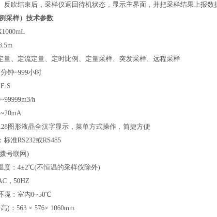
。反吹结束后，采样仪返回待机状态，显示主界面，并把采样结果上报数
例采样）
技术参数
000mL
.5m
定量、定流定量、定时比例、定量采样、突发采样、远程采样
分钟~999小时
F·S
9999m3/h
20mA
×128图形液晶全汉字显示，菜单方式操作，简捷方便
准RS232或RS485
拨号联网)
度：4±2℃(不恒温的采样仪除外)
C，50HZ
境：室内0~50℃
：563 × 576× 1060mm