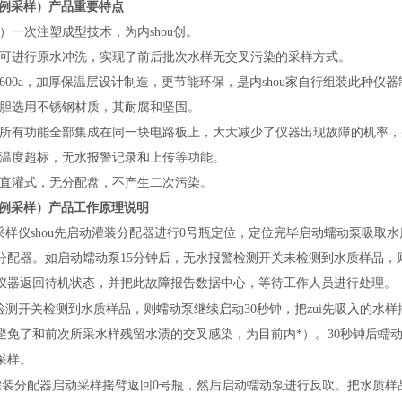
例采样）
产品重要特点
）一次注塑成型技术，为内shou创。
计，可进行原水冲洗，实现了前后批次水样无交叉污染的采样方式。
600a，加厚保温层设计制造，更节能环保，是内shou家自行组装此种仪器
内胆选用不锈钢材质，其耐腐和坚固。
，所有功能全部集成在同一块电路板上，大大减少了仪器出现故障的机率
，温度超标，无水报警记录和上传等功能。
壁直灌式，无分配盘，不产生二次污染。
例采样）
产品工作原理说明
样仪shou先启动灌装分配器进行0号瓶定位，定位完毕启动蠕动泵吸取
分配器。如启动蠕动泵15分钟后，无水报警检测开关未检测到水质样品，
仪器返回待机状态，并把此故障报告数据中心，等待工作人员进行处理。
检测开关检测到水质样品，则蠕动泵继续启动30秒钟，把zui先吸入的水
避免了和前次所采水样残留水渍的交叉感染，为目前内*）。30秒钟后蠕
采样。
灌装分配器启动采样摇臂返回0号瓶，然后启动蠕动泵进行反吹。把水质样