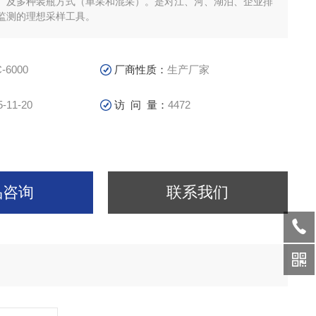
）及多种装瓶方式（单采和混采）。是对江、河、湖泊、企业排
监测的理想采样工具。
-6000
厂商性质：
生产厂家
5-11-20
访 问 量：
4472
品咨询
联系我们