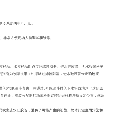
制冷系统的生产厂jia。
，并非常方便现场人员调试和维修。
水质样品。水质样品即通过浮球过滤器、进水硅胶管、无水报警检测
则判断为故障状态（如浮球过滤器阻塞，进水硅胶管未正确连接、
样排入0号瓶漏斗弃去，并通过0号瓶漏斗排入下水管或地沟（达到原
动泵停止，灌装分配器启动采样摇臂转到采样程序所设定位置，然后
品吹出进水硅胶管，避免了可能产生的细菌、胶体的滋生而污染和