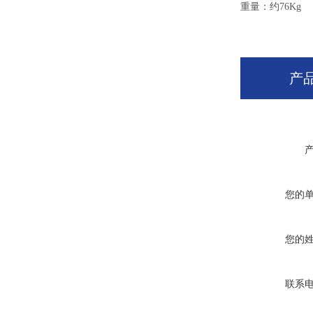
重量：约76Kg
产
您的
您的
联系