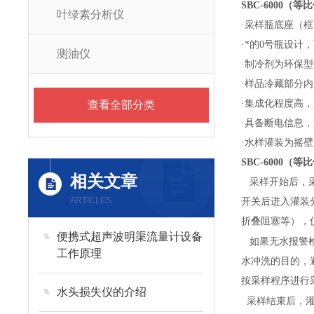
SBC-6000
（等比
叶绿素分析仪
·采样瓶底座（框
·*的0号瓶设
测油仪
·制冷剂为环保型
·样品冷藏部分
·集成化程度高
查看全部分类
·具备断电信息
·水样灌装为摇
SBC-6000
（等比
相关文章
采样开始后，采
ARTICLES
开关后进入灌装
折叠阻塞等），
便携式超声波明渠流量计设备
如果无水报警
工作原理
水冲洗的目的，
按采样程序进行
水头损失仪的介绍
采样结束后，