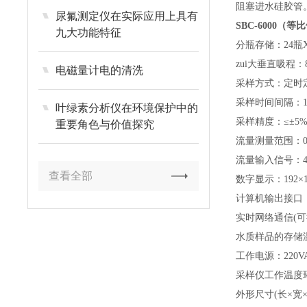
阻塞进水硅胶管
尿氟测定仪在实际应用上具有
SBC-6000
（等比
九大功能特征
分瓶存储：24瓶X1
zui大垂直吸程：8
电磁量计电的清洗
采样方式：定时
采样时间间隔：1
叶绿素分析仪在环境保护中的
采样精度：≤±5%
重要角色与价值探究
流量测量范围：0~9
流量输入信号：4~
查看全部
数字显示：192
计算机输出接口：标
实时网络通信(可
水质样品的存储温
工作电源：220VA
采样仪工作温度环
外形尺寸(长×宽×高)