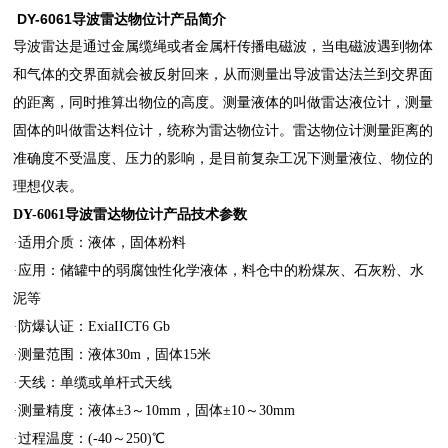
DY-6061
导波雷达物位计
产品简介
导波雷达是通过金属缆绳或者金属杆传播电磁波，当电磁波遇到物体
和气体的交界面就会被反射回来，从而测量出导波雷达法兰到交界面
的距离，同时推算出物位的高度。测量液体的叫做雷达液位计，测量
固体的叫做雷达料位计，统称为雷达物位计。雷达物位计测量距离的
准确度不受温度、压力的影响，是目前复杂工况下测量液位、物位的
理想仪表。
DY-6061
导波雷达物位计
产品技术参数
·
适用介质：液体，固体粉料
·
应用：储罐中的弱腐蚀性化学液体，料仓中的粉煤灰、石灰粉、水
泥等
·
防爆认证：ExiaIICT6 Gb
·
测量范围：液体30m，固体15米
·
天线：单缆或单杆式天线
·
测量精度：液体±3～10mm，固体±10～30mm
·
过程温度：(-40～250)
℃