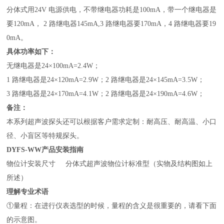
分体式用24V 电源供电，不带继电器功耗是100mA，带一个继电器是
要120mA， 2 路继电器145mA,3 路继电器要170mA，4 路继电器要19
0mA。
具体功率如下：
无继电器是24×100mA=2.4W；
1
路继电器是24×120mA=2.9W；2 路继电器是24×145mA=3.5W；
3
路继电器是24×170mA=4.1W；2 路继电器是24×190mA=4.6W；
备注：
本系列超声波探头还可以根据客户需求定制：耐高压、耐高温、小口
径、小盲区等特规探头。
DYFS-WW
产品
安装指南
物位计安装尺寸 分体式超声波物位计标准型（实物及结构图如上
所述）
理解专业术语
①
量程：在进行仪表选型的时候，量程的含义是很重要的，请看下面
的示意图。