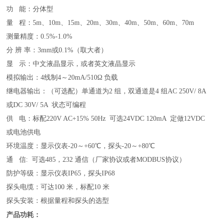
功 能：分体型
量 程：5m
、10m、15m、20m、30m、40m、50m、60m、70m
测量精度：0.5%-1.0%
分 辨 率：3mm
或0.1%（取大者）
显 示：中文液晶显示，或者英文液晶显示
模拟输出：4
线制4～20mA/510Ω 负载
继电器输出：（可选配）单通道为2 组，双通道是4 组AC 250V/ 8A
或DC 30V/ 5A 状态可编程
供 电：标配220V AC+15% 50Hz 可选24VDC 120mA 定做12VDC
或电池供电
环境温度：显示仪表-20～+60℃，探头-20～+80℃
通 信: 可选485，232 通信（厂家协议
或者MODBUS协议
）
防护等级：显示仪表IP65，探头IP68
探头电缆：可达100 米，标配10 米
探头安装：根据量程和探头的选型
产品功耗：