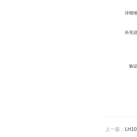
详细
补充
验
上一篇：
LH1