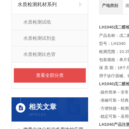
水质检测耗材系列
产地类别
水质检测试纸
LH1040
戊二醛
产品名称：戊二
水质检测试剂盒
型号：LH1040
检测范围：10-25-5
水质检测比色管
包装规格：单片装
保 质 期：18个
查看全部分类
用于诊疗器械、
LH1040
戊二醛
·操作简单－非
·准确可靠－经
相关文章
·方便快捷－检
ARTICLES
·稳定可靠－采
LH1040
产品注