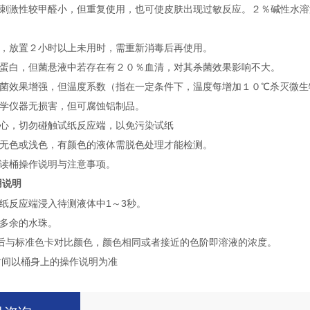
刺激性较甲醛小，但重复使用，也可使皮肤出现过敏反应。２％碱性水溶
，放置２小时以上未用时，需重新消毒后再使用。
蛋白，但菌悬液中若存在有２０％血清，对其杀菌效果影响不大。
菌效果增强，但温度系数（指在一定条件下，温度每增加１０℃杀灭微生
学仪器无损害，但可腐蚀铝制品。
心，切勿碰触试纸反应端，以免污染试纸
无色或浅色，有颜色的液体需脱色处理才能检测。
读桶操作说明与注意事项。
用说明
试纸反应端浸入待测液体中1～3秒。
上多余的水珠。
秒之后与标准色卡对比颜色，颜色相同或者接近的色阶即溶液的浓度。
时间以桶身上的操作说明为准