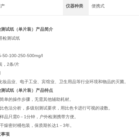
国产
仪器种类
便携式
检测试纸（单片装）产品简介
醛检测试纸
0-100-250-500mg/l
，2条/片
月
化妆品业、电子工业、宾馆业、卫生用品等行业环境和物品的灭菌。
检测试纸（单片装）产品特点
常简单的操作步骤，无需其他辅助耗材。
典比色法分析，多级别测试要求，用比色卡进行可视的读数。
测样品只需0－1分钟，户外检测携带方便。
用干燥密封桶包装，保质期长达1－3年。
意事项