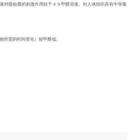
液对眼粘膜的刺激作用轻于４％甲醛溶液。对人体组织具有中等毒
物所需的时间变化）较甲醛低。