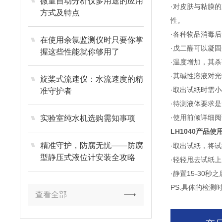
微量自动分析仪多用途的应用
·
对皮肤与粘膜的
方式及特点
性。
·
各种物品消毒后
在使用余氯监测仪时只要你掌
·
戊二醛可以凝固
握这些性能就你够用了
·
温度增加，其杀
·
其碱性溶液对光
旋桨式流速仪：水流速度的精
·
取出试纸时需小
准守护者
·
待测液体要求是
·
使用前倾详细阅
实验室纯水机选购需知事项
LH1040
产品使
精准守护，防腐无忧——防腐
·取出试纸，将
型静压式液位计安装全攻略
·轻轻甩去试纸
·静置15-30
PS.
具体的检测
查看全部