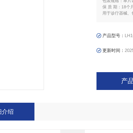
包装规格：单片装
保 质 期：18个
用于诊疗器械、
菌。
产品型号：
LH1
更新时间：
202
产
细介绍