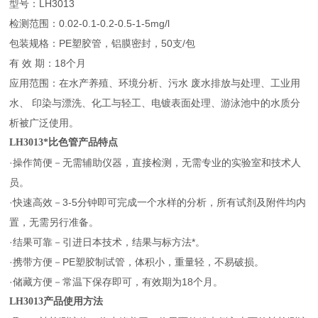
型号：LH3013
检测范围：0.02-0.1-0.2-0.5-1-5mg/l
包装规格：PE塑胶管，铝膜密封，50支/包
有 效 期：18个月
应用范围：在水产养殖、环境分析、污水 废水排放与处理、工业用
水、 印染与漂洗、化工与轻工、电镀表面处理、游泳池中的水质分
析被广泛使用。
LH3013
*比色管
产品特点
·操作简便－无需辅助仪器，直接检测，无需专业的实验室和技术人
员。
·快速高效－3-5分钟即可完成一个水样的分析，所有试剂及附件均内
置，无需另行准备。
·结果可靠－引进日本技术，结果与标方法*。
·携带方便－PE塑胶制试管，体积小，重量轻，不易破损。
·储藏方便－常温下保存即可，有效期为18个月。
LH3013
产品使用方法