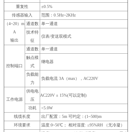
重复性
±0.5%
传感器输入
范围：0.5Hz~2KHz
（4~20）m
通道数
单一通道
A
技术特
仪表/变送双模式
输出
征
通道数
单一通道
触点模
继电器
控制端口
式
负载能
负载电流 3A（max），AC220V
力
供电电
AC220V ± 15%(可以定制)
工作电源
压
功耗
<5.0W
线缆长度
出厂配置：5m 可约定：(1~500)m
环境要求
温度:0~50℃； 相对湿度: ≤95%RH （无冷凝）