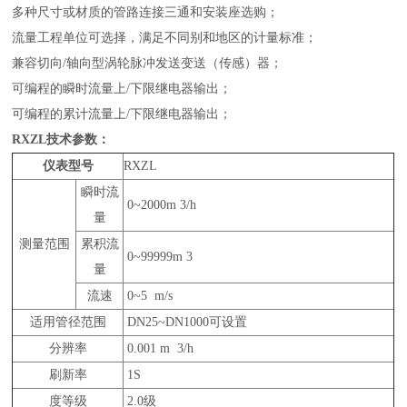
多种尺寸或材质的管路连接三通和安装座选购；
流量工程单位可选择，满足不同别和地区的计量标准；
兼容切向/轴向型涡轮脉冲发送变送（传感）器；
可编程的瞬时流量上/下限继电器输出；
可编程的累计流量上/下限继电器输出；
RXZL
技术参数
：
仪表型号
RXZL
瞬时流
0~2000m 3/h
量
测量范围
累积流
0~99999m 3
量
流速
0~5 m/s
适用管径范围
DN25~DN1000可设置
分辨率
0.001 m 3/h
刷新率
1S
度等级
2.0级