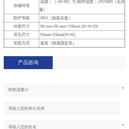
温度：（-20~60）℃;相对湿度：≤85%RH（无冷
存储环境
凝）
防护等级
IP65（加装后盖）
外形尺寸
96 mm×96 mm×110mm (H×W×D)
开孔尺寸
93mm×93mm(H×W)
安装方式
盘装（快速固定夹）
产品咨询