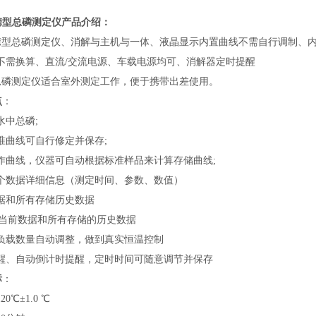
便携型总磷测定仪
产品
介绍：
巧便携型总磷测定仪、消解与主机与一体、液晶显示内置曲线不需自行调制
不需换算、直流/交流电源、车载电源均可、消解器定时提醒
型总磷测定仪适合室外测定工作，便于携带出差使用。
点
：
废水中总磷;
条标准曲线可自行修定并保存;
动制作曲线，仪器可自动根据标准样品来计算存储曲线;
1000个数据详细信息（测定时间、参数、数值）
前数据和所有存储历史数据
机传输当前数据和所有存储的历史数据
率随负载数量自动调整，做到真实恒温控制
温提醒、自动倒计时提醒，定时时间可随意调节并保存
标
：
20℃±1.0 ℃