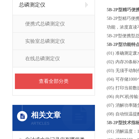
总磷测定仪
5B-2P型精巧
5B-2P型精
便携式总磷测定仪
功能，浓度直读
5B-2P型便携
实验室总磷测定仪
5B-2P型
功能
特
(01) 准确测定
在线总磷测定仪
(02) 内存20
(03) 无须手
(04) 可存储
查看全部分类
(05) 打印当
(06) 向PC
(07) 消解功
相关文章
(08) 自动恒
5B-2P型
技术指
ARTICLES
(01) 消解温度：1