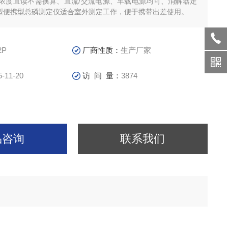
浓度直读不需换算、直流/交流电源、车载电源均可、消解器定
2P型便携型总磷测定仪适合室外测定工作，便于携带出差使用。
2P
厂商性质：
生产厂家
5-11-20
访 问 量：
3874
品咨询
联系我们