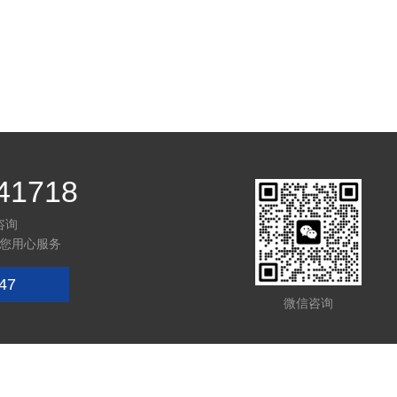
41718
咨询
您用心服务
47
微信咨询