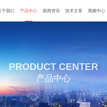
关于我们
产品中心
新闻资讯
技术文章
视频中心
PRODUCT CENTER
产品中心