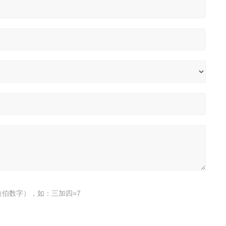
伯数字），如：三加四=7