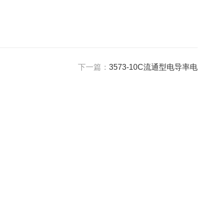
下一篇：
3573-10C流通型电导率电