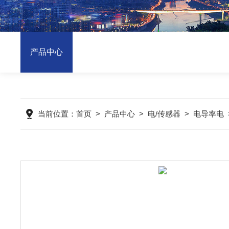
产品中心
当前位置：
首页
>
产品中心
>
电/传感器
>
电导率电