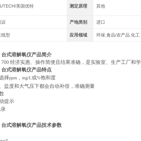
EUTECH/美国优特
测定原理
其他
面议
产地类别
进口
在线型
应用领域
环保,食品/农产品,化工
0
台式溶解氧仪
产品简介
 700
经济实惠、操作简便且结果准确，是实验室、生产工厂和学
0
台式溶解氧仪
产品特点
选择
，
或
饱和度
ppm
mg/L
%
度、盐度和大气压下都会自动补偿，准确测量
数
动提示
记录
0
台式溶解氧仪
产品技术参数
mg/L