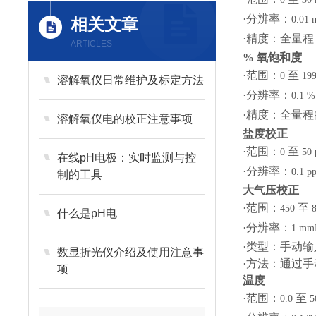
·分辨率：
0.01 
相关文章
·精度：全量程
ARTICLES
%
氧饱和度
·范围：
至
0
199
溶解氧仪日常维护及标定方法
·分辨率：
0.1 %
·精度：全量程
溶解氧仪电的校正注意事项
盐度校正
·范围：
至
0
50 
在线pH电极：实时监测与控
·分辨率：
0.1 pp
制的工具
大气压校正
·范围：
至
450
8
什么是pH电
·分辨率：
1 mm
·类型：手动输
数显折光仪介绍及使用注意事
·方法：通过
项
温度
·范围：
至
0.0
5