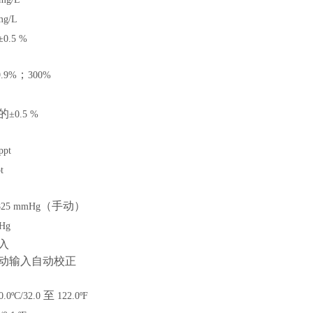
mg/L
±0.5 %
；
.9%
300%
的
±0.5 %
ppt
t
（手动）
25 mmHg
Hg
入
手动输入自动校正
至
0.0ºC/32.0
122.0ºF