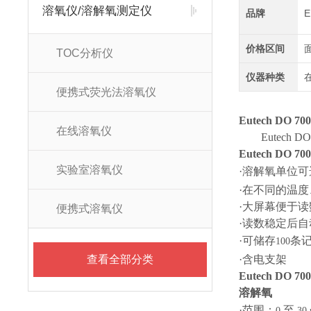
溶氧仪/溶解氧测定仪
品牌
价格区间
TOC分析仪
仪器种类
便携式荧光法溶氧仪
Eutech DO 70
在线溶氧仪
Eutech DO
Eutech DO 70
实验室溶氧仪
·溶解氧单位可
·在不同的温
·大屏幕便于读
便携式溶氧仪
·读数稳定后自
·可储存
条
100
查看全部分类
·含电支架
Eutech DO 70
溶解氧
·范围：
至
0
30 