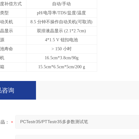
度补偿方式
自动/手动
类型
pH/
电导率/TDS/盐度/温度
动关机
8.5
分钟不操作自动关机(可取消)
晶显示
双排液晶显示 (2.1*2.7cm)
源
4*1.5 V
钮扣电池
池寿命
> 150
小时
机
16.5cm*3.8cm/90g
箱
15.5cm*6.5cm*5cm/200 g
品咨询
产品：