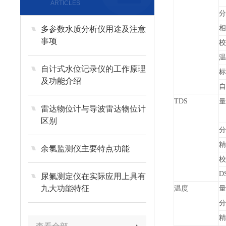
ARTICLES
分
相
多参数水质分析仪用途及注意
事项
校
温
自计式水位记录仪的工作原理
标
及功能介绍
自
TDS
量
雷达物位计与导波雷达物位计
区别
分
精
余氯监测仪主要特点功能
校
D
尿氟测定仪在实际应用上具有
九大功能特征
温度
分
精