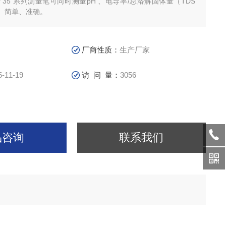
tr 35 系列测量笔可同时测量pH 、电导率/总溶解固体量（TDS
、简单、准确。
厂商性质：
生产厂家
5-11-19
访 问 量：
3056
品咨询
联系我们