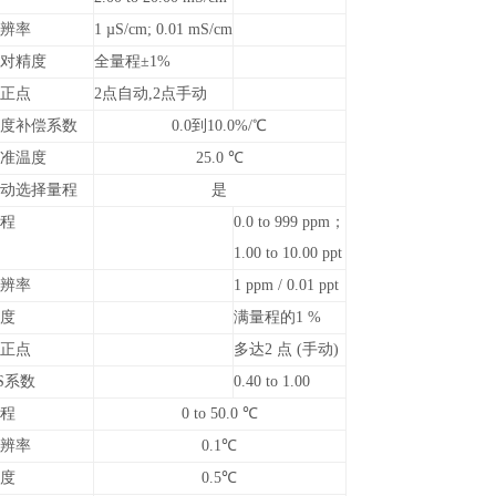
辨率
1 µS/cm; 0.01 mS/cm
对精度
全量程±1%
正点
2
点自动,2点手动
度补偿系数
0.0
到10.0%/℃
准温度
25.0
℃
动选择量程
是
程
0.0 to 999 ppm
；
1.00 to 10.00 ppt
辨率
1 ppm / 0.01 ppt
度
满量程的1 %
正点
多达2 点 (手动)
S
系数
0.40 to 1.00
量程
0 to 50.0
℃
辨率
0.1
℃
度
0.5
℃