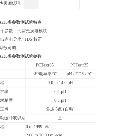
CH/美国优特
tr35
多参数测试笔特点
3个参数，无需更换电模块
和2点电导率/ TDS 校正
系数可调
tr35
多参数测试笔参数
PCTestr35
PTTestr35
pH/
电导率/℃
pH / TDS /
℃
程
0.0 to 14.0 pH
辨率
0.1 pH
对精度
0.1 pH
正点
多达 5点 (自动)
动缓冲液识别
是
程
0 to 1999 µS/cm;
2.00 to 20.00 mS/cm