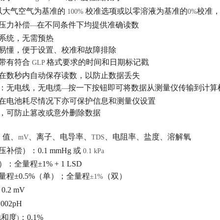
以大气空气为基准的
校准选项或以零溶液为基准的
校准
100%
0%
和压力补偿
在不同条件下均提供准确读数
—
量系统，无需预热
单易懂，便于设置、校准和故障排除
均带有符合
格式要求的时间和日期标记戳
GLP
可在数秒内自动保存读数，以防止数据丢失
术：无电线，无电缆
按一下按钮即可将数据从测量仪传输到计算
—
使在电池耗尽情况下亦可保护信息和测量仪设置
护，可防止篡改或意外删除数据
H
值、
、离子、电导率、
、电阻率、盐度、溶解氧
mV
TDS
气压补偿）：
0.1 mmHg
或
0.1 kPa
率）：全量程
±1% + 1 LSD
量程
±0.5%
（单）；全量程
（双）
±1%
 0.2 mV
.002pH
饱和度
：
0.1%
)