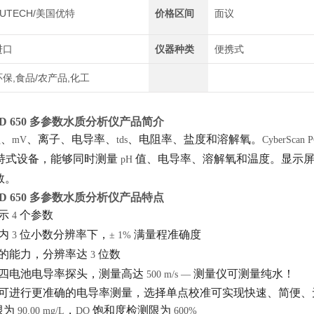
EUTECH/美国优特
价格区间
面议
进口
仪器种类
便携式
环保,食品/农产品,化工
D 650
多参数水质分析仪
产品简介
值、
、离子、电导率、
、电阻率、盐度和溶解氧。
mV
tds
CyberScan 
持式设备，能够同时测量
值、电导率、溶解氧和温度。显示
pH
数。
D 650
多参数水质分析仪
产品特点
示
个参数
4
内
位小数分辨率下，
满量程准确度
3
± 1%
子的能力，分辨率达
位数
3
和四电池电导率探头，测量高达
测量仪可测量纯水！
500 m/s —
准可进行更准确的电导率测量，选择单点校准可实现快速、简便、
限为
，
饱和度检测限为
90.00 mg/L
DO
600%