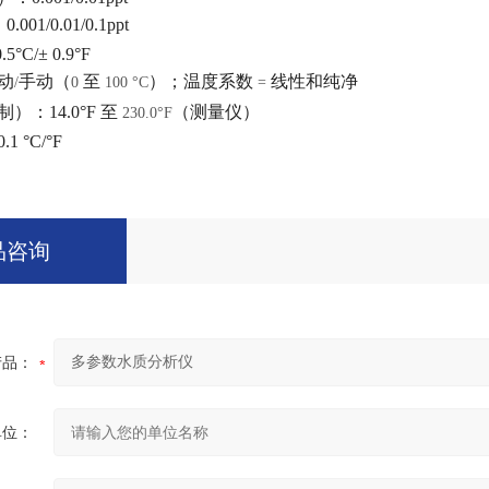
：
0.001/0.01/0.1ppt
0.5°C/± 0.9°F
动
手动（
至
）；温度系数
线性和纯净
/
0
100 °C
=
制）：
14.0°F
至
（测量仪）
230.0°F
0.1 °C/°F
品咨询
产品：
单位：