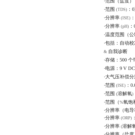
·范围（盐度）
·范围
：
0
(TDS)
·分辨率
(ISE)
·分辨率
：
(pH)
·温度范围（公
·包括：
自动校
自我诊断
&
·存储：
500
个
·电源：
9 V D
·大气压补偿分
·范围
：
0.
(ISE)
·范围
溶解氧
(
)
·范围（
氧饱
%
·分辨率（电导
·分辨率
(ORP)
·分辨率
溶解
(
·分辨率（盐度