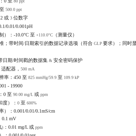
：
0
至
80 ppt
至
500.0 ppt
：
2
或
位数字
3
0.1/0.01/0.001pH
制）：
-10.0°C
至
（测量仪）
+110.0°C
准；带时间
日期索引的数据记录选项（符合
要求）；同时
/
GLP
带日期
时间戳的数据集
安全密码保护
/
&
C
适配器，
500 mA
辨率：
450
至
至
825 mmHg/59.9
109.9 kP
001 - 19900
：
0
至
或
90.00 mg/L
ppm
和度）：
至
0
600%
率）：
0.001/0.01/0.1mS/cm
：
0.1 mV
氧
：
0.01 mg/L
或
)
ppm
）：
0.001/0.01ppt