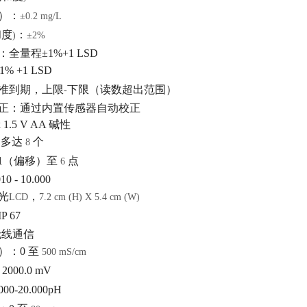
）：
±0.2 mg/L
和度
：
)
±2%
）：全量程
±1%+1 LSD
1% +1 LSD
准到期，上限
下限（读数超出范围）
-
正：
通过内置传感器自动校正
x 1.5 V AA
碱性
：
多达
个
8
1
（偏移）至
点
6
010 - 10.000
光
，
LCD
7.2 cm (H) X 5.4 cm (W)
IP 67
无线通信
）：
0
至
500 mS/cm
 2000.0 mV
.000-20.000pH