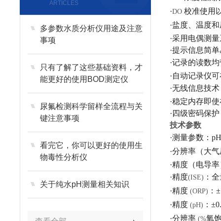
ARTICLES
·
校准使用
DO
·盐度、温度
多参数水质分析仪用途及注意
·采用电偶测
事项
·提示信息简
·记录的读数
只有了解了这些基础资料，才
·自动记录仪
能更好的使用BOD测定仪
·无线信息技
·稳定内存即
尿氟检测科学留样全流程与关
·四级密码保
键注意事项
技术参数
·测量参数：
p
看完它，你可以更好的使用生
·分辨率（大
物毒性分析仪
·精度（电导
·精度
：全
(ISE)
关于纯水pH测量相关知识
·精度
：
±
(ORP)
·精度
：
±0
(pH)
·分辨率
氧
(%