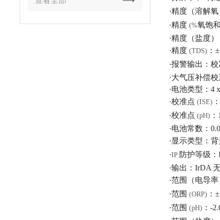
查看全部
·精度（溶解氧
·精度
氧饱
(%
·精度（盐度
·精度
：
±
(TDS)
·报警输出：
校
·大气压补偿校
·电池类型：
4 
·校准点
(ISE)
·校准点
：
(pH)
·电池常数：
0.
·显示类型：
背
·
防护等级：
IP
·输出：
IrDA
·范围（电导率
·范围
：
±
(ORP)
·范围
：
-2
(pH)