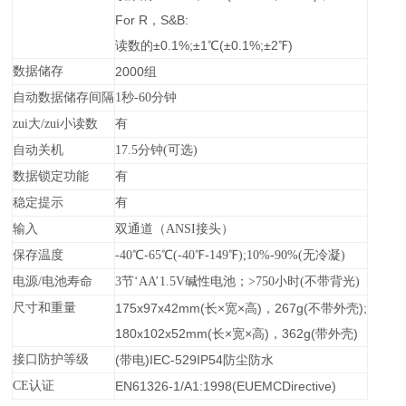
For R
，S&B:
读数的±0.1%;±1℃(±0.1%;±2℉)
数据储存
2000
组
自动数据储存间隔
1
秒-60分钟
zui大/zui小读数
有
自动关机
17.5
分钟(可选)
数据锁定功能
有
稳定提示
有
输入
双通道（ANSI接头）
保存温度
-40
℃-65℃(-40℉-149℉);10%-90%(无冷凝)
电源/电池寿命
3
节‘AA’1.5V碱性
电池
；>750小时(不带背光)
尺寸和重量
175x97x42mm(
长×宽×高)，267g(不带外壳);
180x102x52mm(
长×宽×高)，362g(带外壳)
接口防护等级
(
带电)IEC-529IP54防尘防水
CE
认证
EN61326-1/A1:1998(EUEMCDirective)