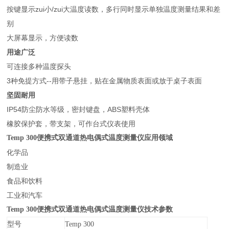
按键显示zui小/zui大温度读数，多行同时显示单独温度测量结果和差
别
大屏幕显示，方便读数
用途广泛
可连接多种温度探头
3
种免提方式--用带子悬挂，贴在金属物质表面或放于桌子表面
坚固耐用
IP54
防尘防水等级，密封键盘，ABS塑料壳体
橡胶保护套，带支架，可作台式仪表使用
Temp 300
便携式双通道热电偶式温度测量仪应用领域
化学品
制造业
食品和饮料
工业和汽车
Temp 300
便携式双通道热电偶式温度测量仪技术参数
型号
Temp 300