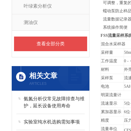
可调整，重复
叶绿素分析仪
蠕动泵防止样
流量数据记录器兼
测油仪
系统操作简便
FSS
流量采样系
查看全部分类
混合水采样器
采样量
50m
工作温度
0 - 
材料
外壳
相关文章
采样泵
流速
ARTICLES
电池
5A
明渠流量计
氨氮分析仪常见故障排查与维
流速显示
5
位
护，延长设备使用寿命
累加器显示
6
位
精度
压力
实验室纯水机选购需知事项
流量单位
CFS