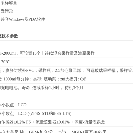
的采样容量
品受污染
容Windows及PDA软件
统
技术参数
l-2000ml
，可设置15个非连续混合采样量及满瓶采样
+70
℃
：膨胀防紫外PVC；采样瓶：2.5加仑聚乙烯， 可选玻璃采样瓶；采样管: 
: 1000ml每分钟；类型: 蠕动泵；zui大提升: 6米
H
充电电池。寿命: 连续采样1小时， 待机3个月
+小数点，LCD
+小数点，LCD (仅FSS-STD和FSS-LTS)
传感器±0.2% FS + 流量监测器±0.01% + 深度-流量表误差
3
-
立方英尺/秒， GPM-加仑/分， m
/s， MGD-1百万加仑/天