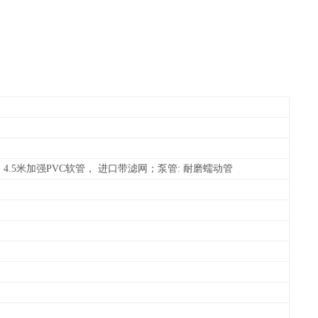
4.5米加强PVC软管， 进口带滤网；泵管: 耐磨蠕动管