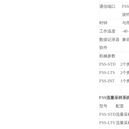
通信端口
FSS
波特率
时钟
与
工作温度
-40
数据记录器
兼容
软件
机械参数
FSS-STD
2
个携
FSS-LTS
2
个携
FSS-INT
1
个携
FSS
流量采样系
型号
配置
FSS-STD
流量采
FSS-LTS
流量采