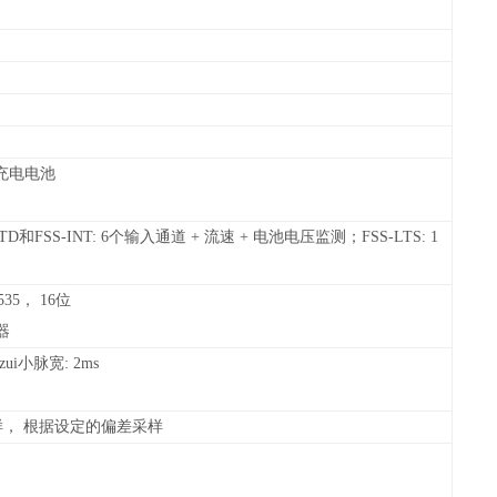
C充电电池
和FSS-INT: 6个输入通道 + 流速 + 电池电压监测；FSS-LTS: 1
535， 16位
器
ui小脉宽: 2ms
样， 根据设定的偏差采样