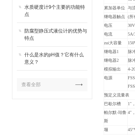
水质硬度计9个主要的功能特
累加器单位
与流
点
继电器触点
(
所
电压
30
防腐型静压式液位计的优势与
电流
5A/
特点
zui大容量
15
继电器1
脉冲
什么是水的pH值？它有什么
继电器2
脉冲
意义？
模拟输出
4-2
电源
FSS
查看全部
FS
预定义流量表
巴歇尔槽
1"
，
帕尔默-珀鲁
4"
，
斯
堰
45