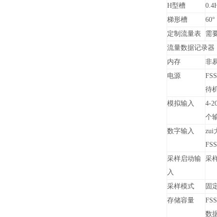
H
型槽
0.4
梯形槽
60
°
定制流量表
需
流量数据记录器
内存
非
电源
FSS
待机
模拟输入
4-2
个输
数字输入
zu
FS
采样启动输
采样
入
采样模式
固
存储容量
FSS
数