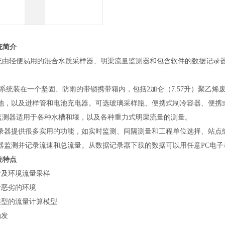
统简介
统由轻便易用的混合水质采样器、明渠流量监测器和包含软件的数据记录
系统装在一个坚固、防雨的带锁携带箱内，包括2加仑（7.57升）聚乙
池，以及进样管和电池充电器。可选玻璃采样瓶、便携式制冷容器、便携
监测器适用于各种水槽和堰，以及各种重力式明渠流量的测量。
录器提供很多实用的功能，如实时监测、间隔测量和工程单位选择、站点
器监测并记录流速和总流量。从数据记录器下载的数据可以用任意PC电子
统特点
业及环境流量采样
于恶劣的环境
类型的流量计算模型
触发