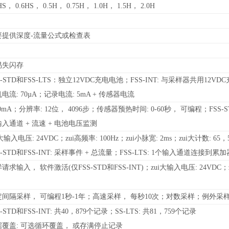
HS
， 0.6HS， 0.5H， 0.75H， 1.0H， 1.5H， 2.0H
要提供深度-流量公式或检查表
易失闪存
-STD
和FSS-LTS：独立12VDC充电电池；FSS-INT: 与采样器共用12VD
电流: 70µA；记录电流: 5mA + 传感器电流
0mA
；分辨率: 12位， 4096步；传感器预热时间: 0-60秒， 可编程；FSS-STD
入通道 + 流速 + 电池电压监测
i大输入电压: 24VDC；zui高频率: 100Hz；zui小脉宽: 2ms；zui大计数: 65，
S-STD和FSS-INT: 采样事件 + 总流量；FSS-LTS: 1个输入通道连接到累加
请求输入， 软件激活(仅FSS-STD和FSS-INT)；zui大输入电压: 24VDC；z
定间隔采样， 可编程1秒-1年；高速采样， 每秒10次；对数采样；例外采
-STD
和FSS-INT: 共40，879个记录；SS-LTS: 共81，759个记录
据覆盖: 可选循环覆盖， 或存满停止记录