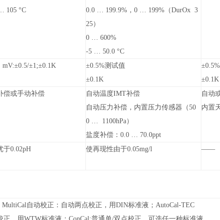
 105 °C
0.0
… 199.9%，0 … 199%（DurOx 3
25）
0
… 600%
-5
… 50.0 °C
；mV:±0.5/±1;±0.1K
±0.5%测试值
±0.
±0.1K
±0.1K
补偿或手动补偿
自动温度IMT补偿
自动或
自动压力补偿，内置压力传感器（50
内置天
0 … 1100hPa）
盐度补偿：0.0 … 70.0ppt
0.02pH
使再现性由于0.05mg/l
——
MultiCal自动校正：自动两点校正，用DIN标准液；AutoCal-TEC
正，用WTW标准液；ConCal:普通单/双点校正，可选任一种标准液