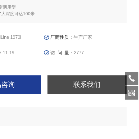
室两用型
大深度可达100米
电导率三个参数可选
iLine 1970i
厂商性质：
生产厂家
5-11-19
访 问 量：
2777
品咨询
联系我们