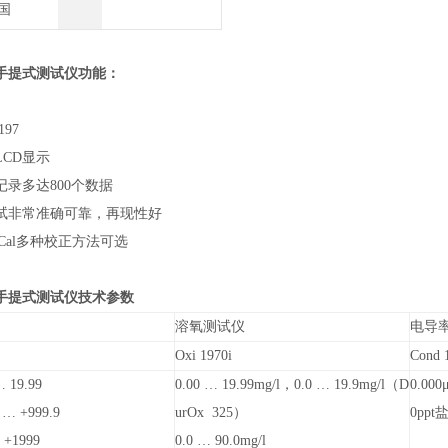
德国
手提式测试仪功能：
97
CD显示
录多达800个数据
试非常准确可靠，再现性好
iCal多种校正方法可选
手提式测试仪
技术参数
溶氧测试仪
电导
Oxi 1970i
Cond 
 19.99
0.00
… 19.99mg/l，0.0 … 19.9mg/l（D
0.000
9
… +999.9
urOx 325）
0ppt
 +1999
0.0
… 90.0mg/l