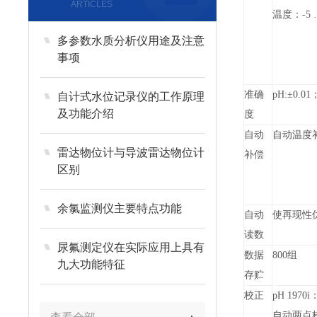
ARTICLES
温度：-5 …
多参数水质分析仪用途及注意
事项
准确
pH:
±0.01
自计式水位记录仪的工作原理
及功能介绍
度
自动
自动温度
雷达物位计与导波雷达物位计
补偿
区别
余氯监测仪主要特点功能
自动
使再现性优于
读数
尿氟测定仪在实际应用上具有
数据
800
组
九大功能特征
存贮
校正
pH 1970i
：
自动两点校