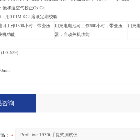
：饱和湿空气校正OxiCai
i
：用0.01M KCL溶液定期校验
可工作1500小时，带变压
用充电电池可工作600小时，带变压
用充电
关机功能
器，自动关机功能
出
（IEC529）
90mm
品咨询
产品：