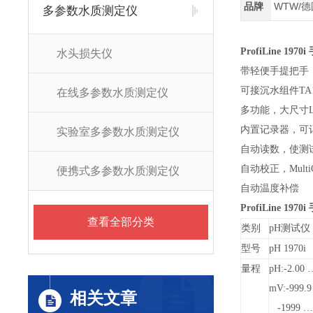
品牌
WTW/
多参数水质测定仪
ProfiLine 1970i
水头损失仪
带轻便手提把手
可接沉水组件TA1
在线多参数水质测定仪
多功能，大尺寸L
内置记录器，可记
实验室多参数水质测定仪
自动读数，使测
自动校正，Mult
便携式多参数水质测定仪
自动温度补偿
ProfiLine 1970i
查看全部分类
类别
pH
测试仪
型号
pH 1970i
量程
pH:-2.00
…
mV:-999.
相关文章
-1999
…