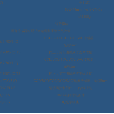
压力
小于
1
巴
650X44mm
（长度
X
直径）
约
1100g
订货指南
所有传感器均配
15
米电缆和压缩空气软管
COD/BOD/TOC/DOC/SAC
传感器，
is? 700/5 IQ
光程
5mm
? 700/5 IQ TS
同上，另可测试悬浮固体浓度
COD/BOD/TOC/DOC/SAC
传感器，
is? 700/1 IQ
光程
1mm
? 700/1 IQ TS
同上，另可测试悬浮固体浓度
is?700/5 IQ
COD/BOD/TOC/DOC/SAC/
硝氮传感器，光程
5mm
CHV PLUS
清洗阀控制部件，由总线控制
IQ/CHV
182
清洗阀控制部件
IQ/VIS
IQ
光学模块