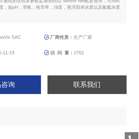
通讯的在线多参数监测系统IQ Sensor Net配套使用，可同时
度，如pH，溶氧，电导率，浊度，悬浮固体浓度以及氨氮浓度
boVis SAC
厂商性质：
生产厂家
5-11-19
访 问 量：
2762
品咨询
联系我们