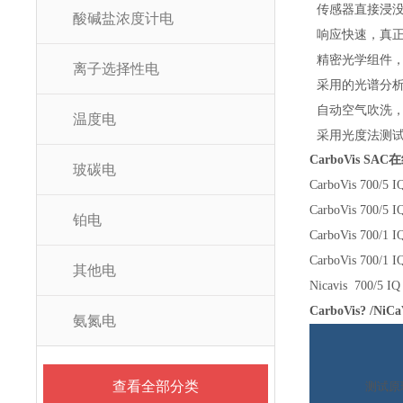
传感器直接浸没
酸碱盐浓度计电
响应快速，真正
精密光学组件，
离子选择性电
采用的光谱分析
自动空气吹洗，
温度电
采用光度法测试
CarboVis SAC
在
玻碳电
CarboVis 700/5 I
CarboVis 700
铂电
CarboVis 700/
CarboVis 700
其他电
Nicavis 700/
CarboVis? /NiCa
氨氮电
查看全部分类
测试原