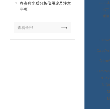
zui大
多参数水质分析仪用途及注意
事项
尺寸
重量
查看全部
CarboV
CarboVis
CarboV
CarboVis
NiCaV
MIQ/
D
M