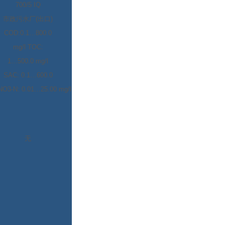
700/5 IQ
市政污水厂
(
出口
)
COD:0.1…800.0
mg/l TOC:
1…500.0 mg/l
SAC: 0.1…600.0
NO3-N: 0.01…25.00 mg/l
无