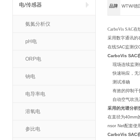
电/传感器
品牌
WTW/德
氨氮分析仪
CarboVis SAC
在
采用数字通讯的在
pH电
在线SAC监测仪C
CarboVis SAC
ORP电
现场连续监测
快速响应，无
钠电
测试准确
有效的抑制干
电导率电
自动空气吹洗
采用的光谱分析
溶氧电
在直径为40m
nsor Net
参比电
CarboVis SAC