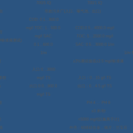
700/5 IQ
700/1 IQ
合
市政污水厂
(
入口、曝气池、出口
)
COD: 0.1…800.0
mg/l TOC: 1…500.0
COD:0.5…4000.0 mg/l
程
mg/l SAC:
TOC: 5…2500.0 mg/l
钾标准液测试
)
0.1…600.0
SAC: 0.5…3000.0 1/m
1/m
1/m 
度
±3%
测试值或
±2.5 mg/l
标准液
入口
:0…3000
量程
mg/l TS
入口：
0…15 g/l TS
）
出口
:0.0…900.0
出口：
0…4.5 g/l TS
mg/l TS
围
PH 4 … PH 9
≤3
米
/
秒
量
<5000 mg/l(
以氯离子计
)
造
外壳：铝镁硅合金，镜片：兰宝石