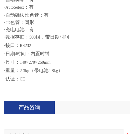
·
：有
AutoSelect
·自动确认比色管：有
·比色管：圆形
·充电电池：有
·数据存贮：
组，带日期时间
500
·接口：
RS232
·日期
时间：内置时钟
/
·尺寸：
×
×
140
270
260mm
·重量：
（带电池
）
2.3kg
2.8kg
·认证：
CE
产品咨询