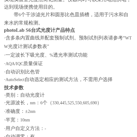
达到现场便携使用目的。
带
个干涉滤光片和圆形比色皿插槽，适用于污水和自
6
来水的常规检测。
photoLab S6
台式光度计
产品特点
·含多条内置曲线并配套预制试剂。预制试剂列表请参考“
WT
光度计测试参数表"
W
·一定波长下吸光度、
透光率测试功能
%
·
质量保证
AQA/IQC
·自动识别比色管
·
自动选定相应的测试方法，不需用户选择
AutoSelect
技术参数
·类别：自动光度计
·光源波长，
：
个（
）
nm
6
330,445,525,550,605,690
·准确度：±
2nm
·半宽：
10nm
·用户自定义方法：
-
·自动调零：有