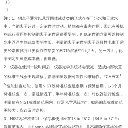
15
7
1
注：
、铜离子通常以悬浮固体或盐类的形式存在于污水和天然水
中，当铜离子超过一定浓度时对动、植物都有毒害作用，因此有关机
构或行业严格控制铜离子浓度是很重要的，但低浓度铜含量可以抑制
水中浮游生物或藻类的生长。测量铜离子浓度的离子选择性电由于需
EDTA
1
2
要经常擦拭并且要保存在昂贵的
溶液中
到
天。另一方面，化
学测定组虽然成本低，但度低。
2
、仪器在使用一段时间后，仪器光学系统将会衰减，造成内部设置
T
CHECK
的标准曲线会出现漂移，影响测量数据可靠性和准确性。*
M
NIST
1-3
性能核查功能，使用
溴标准核查组定期（频繁使用，
个月
标准核查一次，常规情况下，半年标准核查一次）对仪器进行检查，
NIST
测量值在
标准值范围内，仪器光学系统为*，如果偏离标准值范
围较大，应该及时送检。
3
NIST
18 to 25°C
64.5 to 77°F
、
标准核查组，保存和使用应在
（
）
Hanna
NIST
温度范围内，非
品牌
标准核查组，并不能确保其标准值