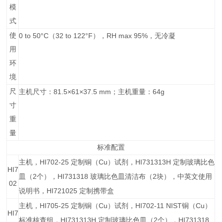
模
式
使
0 to 50°C
32 to 122°F
RH max 95%
（
），
，无冷凝
用
环
境
尺
81.5×61×37.5 mm
64g
主机尺寸：
；主机重量：
寸
重
量
标准配置
HI702-25
Cu
HI731313H
主机，
定制铜（
）试剂，
定制玻璃比色
HI7
2
HI731318
2
皿（
个），
玻璃比色皿清洁布（
块），中英文使用
02
HI721025
说明书，
定制携带盒
HI705-25
Cu
HI702-11
NIST
Cu
主机，
定制铜（
）试剂，
铜（
）
HI7
HI731313H
2
HI731318
标准核查组，
定制玻璃比色皿（
个），