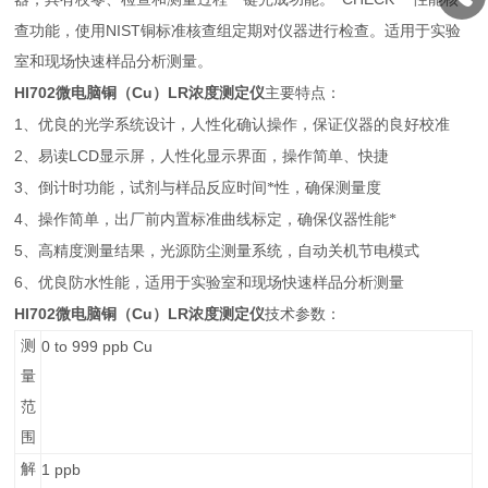
NIST
查功能，使用
铜标准核查组定期对仪器进行检查。适用于实验
室和现场快速样品分析测量。
HI702
Cu
LR
微电脑铜（
）
浓度测定仪
主要特点：
1
、优良的光学系统设计，人性化确认操作，保证仪器的良好校准
2
LCD
、
易读
显示屏，人性化显示界面，操作简单、快捷
3
、
倒计时功能，试剂与样品反应时间*性，确保测量度
4
、
操作简单，出厂前内置标准曲线标定，确保仪器性能*
5
、
高精度测量结果，光源防尘测量系统，自动关机节电模式
6
、
优良防水性能，适用于实验室和现场快速样品分析测量
HI702
Cu
LR
微电脑铜（
）
浓度测定仪
技术参数：
测
0 to 999 ppb Cu
量
范
围
解
1 ppb