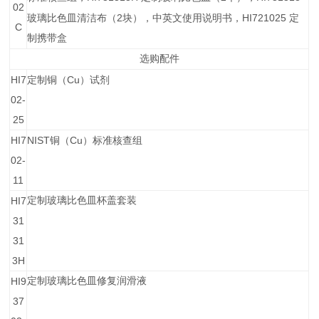
02
2
HI721025
玻璃比色皿清洁布（
块），中英文使用说明书，
定
C
制携带盒
选购配件
HI7
Cu
定制铜（
）试剂
02-
25
HI7
NIST
Cu
铜（
）标准核查组
02-
11
HI7
定制玻璃比色皿杯盖套装
31
31
3H
HI9
定制玻璃比色皿修复润滑液
37