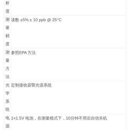
析
度
测
±5% ± 10 ppb @ 25°C
读数
量
精
度
测
EPA
参照
方法
量
方
法
光
定制接收器暨光源系统
学
系
统
电
1×1.5V
10
电池，在测量模式下，
分钟不用后自动关机
源