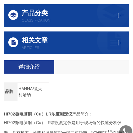
产品分类
CLASSIFICATION
相关文章
ARTICLES
详细介绍
HANNA/意大
品牌
利哈纳
HI702
Cu
LR
微电脑铜（
）
浓度测定仪
产品简介：
HI702
Cu
LR
微电脑铜（
）
浓度测定仪是用于现场铜的快速分析仪
TM
CHECK
器，具有校零、检查和测量过程一键完成功能。*
性能核