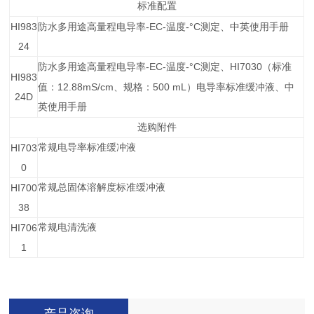
标准配置
HI983
-EC-
-°C
防水多用途高量程电导率
温度
测定、中英使用手册
24
-EC-
-°C
HI7030
防水多用途高量程电导率
温度
测定、
（标准
HI983
12.88mS/cm
500 mL
值：
、规格：
）电导率标准缓冲液、中
24D
英使用手册
选购附件
HI703
常规电导率标准缓冲液
0
HI700
常规总固体溶解度标准缓冲液
38
HI706
常规电清洗液
1