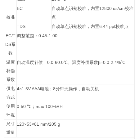
EC
12800 us/cm
自动单点识别校准，内置
校准
校准
点
TDS
6.44 ppt
自动单点识别校准，内置
校准点
EC/T
0.45-1.00
调整范围：
DS
系
数
温度
0.0-60.0
β=0.0-2.4%
自动温度补偿：
℃
、温度补偿系数
℃
补偿
系数
供电
4×1.5V AAA
8
电池；
分钟无操作，自动关机
方式
使用
0-50
max 100%RH
℃
；
环境
尺寸
120×53×81 mm/205 g
重量