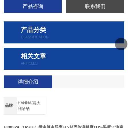
产品咨询
联系我们
产品分类
CLASSIFICATION
相关文章
ARTICLES
详细介绍
HANNA/意大
品牌
利哈纳
HI98324
DiST8
EC-
TDS-
°C
（
）微电脑电导率
总固体溶解度
温度
测定