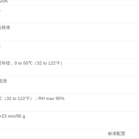
S/cm
.
点校准
L
0 to 50
32 to 122°F
度补偿，
℃
（
）
电池
32 to 122°F
RH max 95%
℃
（
）；
×23 mm/95 g
标准配置