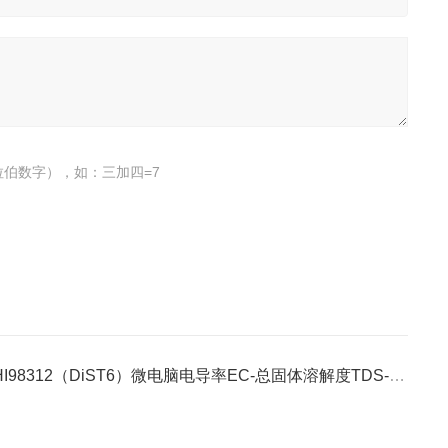
伯数字），如：三加四=7
HI98312（DiST6）微电脑电导率EC-总固体溶解度TDS-温度°C测定仪