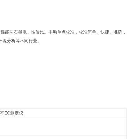
高性能两石墨电，性价比。手动单点校准，校准简单、快捷、准确，
环境分析等不同行业。
EC
导率
测定仪