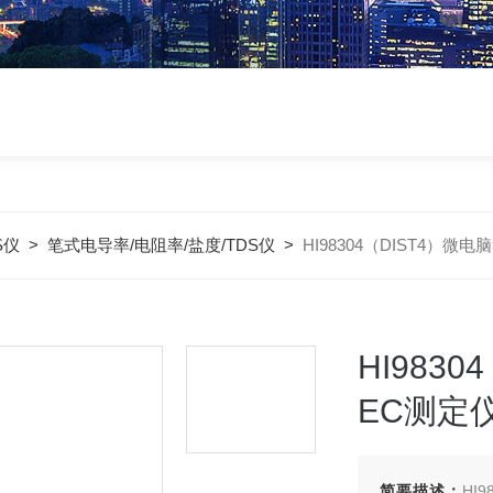
S仪
>
笔式电导率/电阻率/盐度/TDS仪
>
HI98304（DIST4）
HI983
EC测定
简要描述：
HI