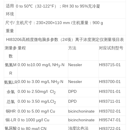
适用
0 to 50
32-122°F
RH 30 to 95%
℃
（
）；
无冷凝
环境
/
230×200×110 mm /
900 g
尺寸
主机尺寸：
主机重量：
重量
HI83206
24
高精度微电脑多参数（
项）离子浓度测定仪测量项目表
测量参
量程
方法
对应试剂型号
数
M
0.00 to10.00 mg/L NH
-N
Nessler
HI93715-01
氨氮
3
R
0.00 to 3.00 mg/L NH
-N
Nessler
HI93700-01
LR
氨氮
3
0.00 to 2.50mg/l Cl
DPD
HI93701-01
余氯
2
0.00 to 3.50 mg/LCl
DPD
HI93711-01
总氯
2
HR
0.00 to 5.00 mg/l Cu
bicinchoninate
HI93702-01
铜
-LR
0 to 1000 μg/l Cu
bicinchoninate
HI95747-01
铜
氰尿酸
0 to 80 mg/l CN
浊度比色法
HI93722-01