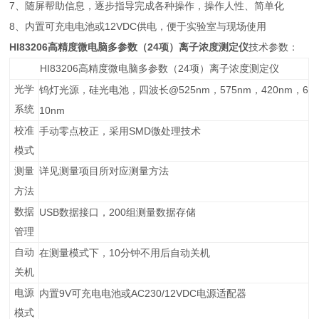
7
、随屏帮助信息，逐步指导完成各种操作，操作人性、简单化
8
12VDC
、内置可充电电池或
供电，便于实验室与现场使用
HI83206
24
高精度微电脑多参数（
项）离子浓度测定仪
技术参数：
HI83206
24
高精度微电脑多参数（
项）离子浓度测定仪
光学
@525nm
575nm
420nm
6
钨灯光源，硅光电池，四波长
，
，
，
系统
10nm
校准
SMD
手动零点校正，采用
微处理技术
模式
测量
详见测量项目所对应测量方法
方法
数据
USB
200
数据接口，
组测量数据存储
管理
自动
10
在测量模式下，
分钟不用后自动关机
关机
电源
9V
AC230/12VDC
内置
可充电电池或
电源适配器
模式