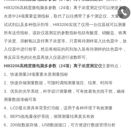
HI83206
24
高精度微电脑多参数（
项）离子浓度测定仪可以便捷测定
24
水质中
项重要监测指标，取代了以往携带了多个测定仪、大量测
HI83206
试试剂以及多种指示剂等，
实现了仅用一台仪器就可以测量
所有这些指标。该款仪器测定的参数指标包括有酸度、硝酸盐、铁离
子浓度、溶解氧以及锌离子浓度等。只需将待测样装入比色皿中，放
入仪器中进行校零，然后将相应的药剂加入装有待测样的比色皿中，
将反应呈色的比色皿再放入仪器进行读数即可。
HI83206
24
高精度微电脑多参数（
项）离子浓度测定仪
主要特点：
1
24
、快速测量
项重要水质测量指标
2
、快捷存储测量数据，可随时调阅测量项目、结果、时间等
3
、优良的光学系统，科学设计测量槽，可有效避免光线干扰，确保
测量数据准确可靠
4
LCD
、
显示屏具有背景灯功能，适用于各种环境下有效测量
5
BEPS
、
低电量保护系统，保障测量结果真实有效
6
200
USB
、
组数据存储，
数据接口，可方便进行数据管理分析