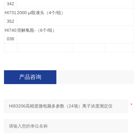
342
HI731
2000 µl
4
/
取液头（
个
组）
352
HI740
-
6
/
溶解氧瓶
（
个
组）
038
产品咨询