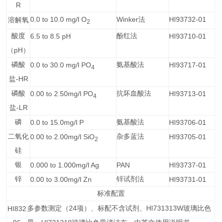
R
0.0 to 10.0 mg/l O
Winker
HI93732-01
法
溶解氧
2
酸度
6.5 to 8.5 pH
酚红法
HI93710-01
pH
（
）
磷酸
0.0 to 30.0 mg/l PO
氨基酸法
HI93717-01
4
-HR
盐
磷酸
0.00 to 2.50mg/l PO
抗坏血酸法
HI93713-01
4
-LR
盐
磷
0.0 to 15.0mg/l P
氨基酸法
HI93706-01
二氧化
0.00 to 2.00mg/l SiO
杂多蓝法
HI93705-01
2
硅
银
0.000 to 1.000mg/l Ag
PAN
HI93737-01
锌
0.00 to 3.00mg/l Zn
锌试剂法
HI93731-01
标准配置
24
HI731313W
HI832
多参数测定（
项）、标配不含试剂、
玻璃比色