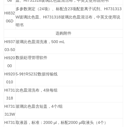
06
HI731318
皿、
玻璃比色皿清洁布，中英文使用说明书
24
23
HI731313
多参数测定（
项）、标配含
项配套离子试剂、
HI832
W
HI731318
玻璃比色皿、
玻璃比色皿清洁布，中英文使用说
06D
明书
选购附件
HI937
500 mL
玻璃比色皿清洗液，
03-50
HI920
数据处理管理软件
00
HI920
5-9
RS232
针
数据传输线
010
HI731
4
比色皿清洗布，
块每组
318
HI731
4
/
玻璃比色皿含短盖，
个
组
313W
HI731
2000 µl
2000 µl
4
取液器，标准：
，标配
取液头（
个）