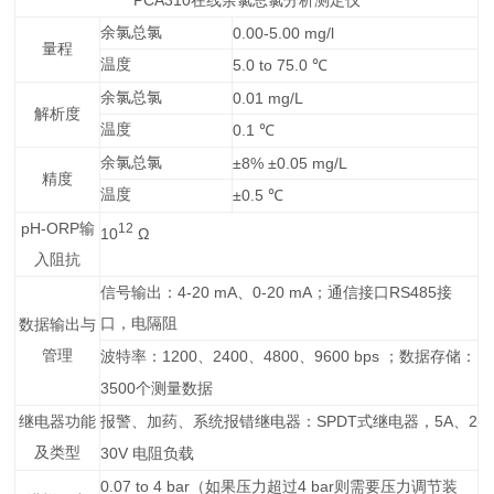
PCA310
在线余氯总氯分析测定仪
余氯总氯
0.00-5.00 mg/l
量程
温度
5.0 to 75.0
℃
余氯总氯
0.01 mg/L
解析度
温度
0.1
℃
余氯总氯
±8% ±0.05 mg/L
精度
温度
±0.5
℃
pH-ORP
输
12
10
Ω
入阻抗
4-20 mA
0-20 mA
RS485
信号输出：
、
；通信接口
接
口，电隔阻
数据输出与
管理
1200
2400
4800
9600 bps
波特率：
、
、
、
；数据存储：
3500
个测量数据
SPDT
5A
2
继电器功能
报警、加药、系统报错继电器：
式继电器，
、
及类型
30V
电阻负载
0.07 to 4 bar
4 bar
（如果压力超过
则需要压力调节装