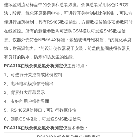
DPD
连续监测流动样品中的余氯和总氯浓度。余氯总氯采用比色
方
法，酸度、氧化还原采用电法，可进行开关控制或比例控制，可以方
RS485
便进行加药控制，具有
数据输出，方便数据传输多项参数同时
GSM
SMS
在线监控。所有的测量参数均可选购
模块可发送
数据信
NEMA 4X
息。仪器外壳符合
标准：聚酯玻璃纤维材质，*的抗化学腐
蚀，耐高温能力。*的设计使仪器易于安装，前盖的垫圈使得仪器具
有良好的防水，防潮和防灰尘的性能。
PCA310
在线余氯总氯分析测定仪
主要特点：
1
、可进行开关控制或比例控制
2
、电压电流模拟信号输出
3
、背景灯大屏幕显示
4
、友好的用户操作界面
5
RS 485
、
通信接口，可进行数据传输
6
GSM
SMS
、选购
模块，可发送
数据信息
PCA310
在线余氯总氯分析测定仪
技术参数：