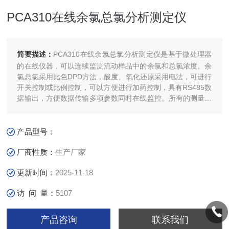
PCA310在线余氯总氯分析测定仪
简要描述：
PCA310在线余氯总氯分析测定仪是基于微处理器
的在线仪器，可以连续监测流动样品中的余氯和总氯浓度。余
氯总氯采用比色DPD方法，酸度、氧化还原采用电法，可进行
开关控制或比例控制，可以方便进行加药控制，具有RS485数
据输出，方便数据传输多项参数同时在线监控。所有的测量参
数均可选购GSM模块可发送SMS数据信息。仪器外壳符合
NEMA 4X标准：聚酯玻璃纤维材质，*的抗化学腐蚀，耐高温
能力。
产品型号：
厂商性质：
生产厂家
更新时间：
2025-11-18
访 问 量：
5107
产品咨询
联系我们