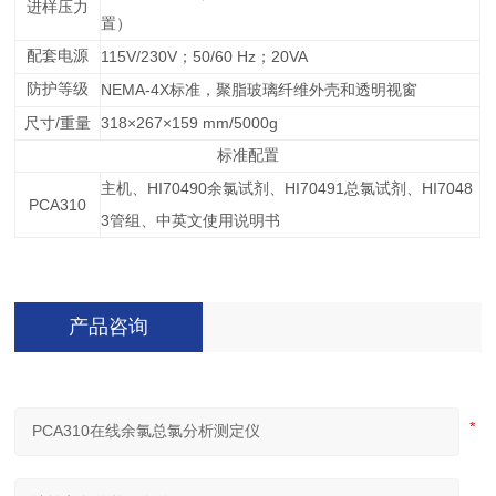
进样压力
置）
配套电源
115V/230V
50/60 Hz
20VA
；
；
防护等级
NEMA-4X
标准，聚脂玻璃纤维外壳和透明视窗
/
318×267×159 mm/5000g
尺寸
重量
标准配置
HI70490
HI70491
HI7048
主机、
余氯试剂、
总氯试剂、
PCA310
3
管组、中英文使用说明书
产品咨询