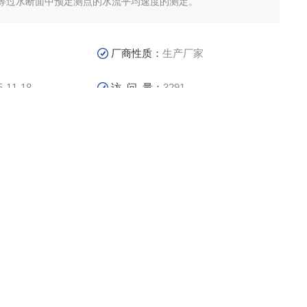
等过水断面中预定测点的水流平均速度的测定。
厂商性质：
生产厂家
5-11-18
访 问 量：
3291
品咨询
联系我们