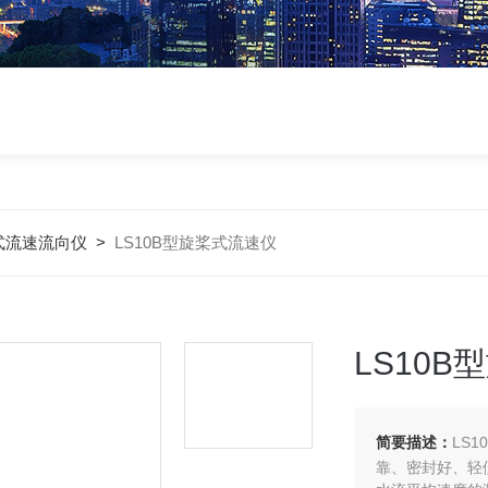
式流速流向仪
>
LS10B型旋桨式流速仪
LS10
简要描述：
LS
靠、密封好、轻