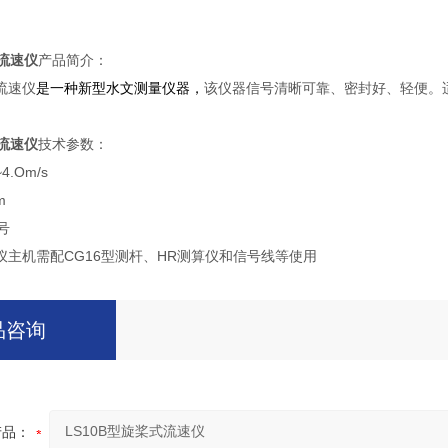
流速仪
产品简介：
流速仪
是
一种新型水文测量仪器，
该仪器信号清晰可靠、密封好、轻便。
流速仪
技术参数：
4.Om/s
m
号
仪主机需配CG16型测杆、HR测算仪和信号线等使用
品咨询
产品：